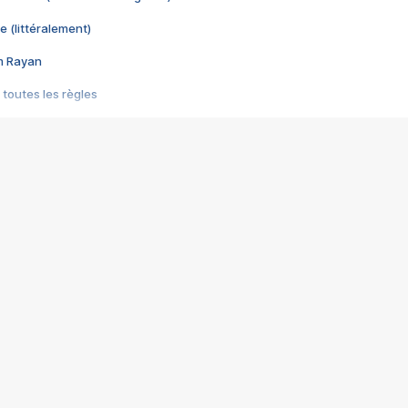
e (littéralement)
im Rayan
 toutes les règles
s les jeux vidéo
us choquant de Rockstar ? - Le scandale BULLY
e plus moche de Steam
du RÊVE tourne au CAUCHEMAR
pendant 8 heures
it… à tort
umiliés par un jeu vidéo
ire - Final Fantasy 8
ti un empire - Age of Empires