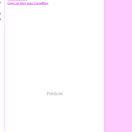
u
Créer un blog avec CanalBlog
e
e
b
Publicité