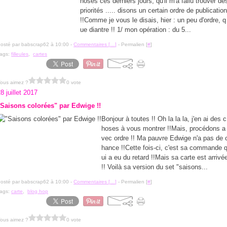
hoses ces derniers jours, qu'il m'a fallu trouver de
priorités ..... disons un certain ordre de publicatio
!!Comme je vous le disais, hier : un peu d'ordre, q
ue diantre !! 1/ mon opération : du 5...
osté par babscrap62 à 10:00 -
Commentaires [
…
]
- Permalien [
#
]
ags:
filleules
,
cartes
ous aimez ?
0 vote
8 juillet 2017
"Saisons colorées" par Edwige !!
Bonjour à toutes !! Oh la la la, j'en ai des c
hoses à vous montrer !!Mais, procédons a
vec ordre !! Ma pauvre Edwige n'a pas de 
hance !!Cette fois-ci, c'est sa commande 
ui a eu du retard !!Mais sa carte est arrivé
!! Voilà sa version du set "saisons...
osté par babscrap62 à 10:00 -
Commentaires [
…
]
- Permalien [
#
]
ags:
carte
,
blog hop
ous aimez ?
0 vote