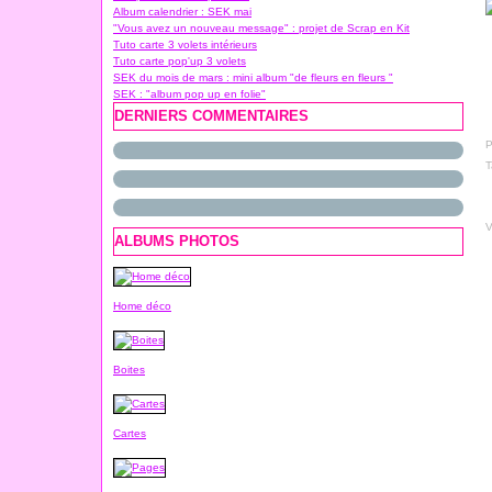
Album calendrier : SEK mai
"Vous avez un nouveau message" : projet de Scrap en Kit
Tuto carte 3 volets intérieurs
Tuto carte pop'up 3 volets
SEK du mois de mars : mini album "de fleurs en fleurs "
SEK : "album pop up en folie"
DERNIERS COMMENTAIRES
P
T
V
ALBUMS PHOTOS
Home déco
Boites
Cartes