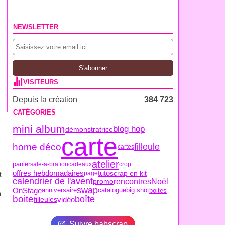
NEWSLETTER
M
a
l
VISITEURS
Depuis la création
384 723
CATÉGORIES
mini album
blog hop
démonstratrice
carte
home déco
filleule
cartes
atelier
panier
sale-a-bration
cadeaux
crop
offres hebdomadaires
tuto
scrap en kit
page
t
calendrier de l'avent
Noël
promo
rencontres
swap
OnStage
anniversaire
boites
catalogue
big shot
m
boite
boîte
vidéo
filleules
Suivre babscrap