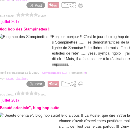
ous aimez ?
0 vote
 juillet 2017
Blog hop des Stampinettes !!
Bonjour, bonjour !! C'est le jour du blog hop de
s Stampinettes ...... les démonstratrices de la
lignée de Samoise !! Le thème du mois : "les 
estioles de l'été" ..... yess, sympa, rigolo = j'ai
dit ok !! Mais, il a fallu passer à la réalisation 
oupsssss...
osté par babscrap62 à 08:00 -
Commentaires [
…
]
- Permalien [
#
]
ags:
carte
,
blog hop
ous aimez ?
0 vote
 juillet 2017
"Beauté orientale", blog hop suite
Hello à vous !! La Poste, que dire ??J'ai l
chance d'avoir d'excellentes postières mai
s ...... ce n'est pas le cas partout !!! L'env