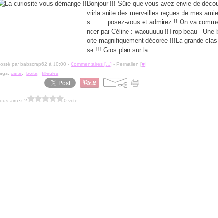
Bonjour !!! Sûre que vous avez envie de déco
vrirla suite des merveilles reçues de mes ami
s ....... posez-vous et admirez !! On va comm
ncer par Céline : waouuuuu !!Trop beau : Une 
oite magnifiquement décorée !!!La grande clas
se !!! Gros plan sur la...
osté par babscrap62 à 10:00 -
Commentaires [
…
]
- Permalien [
#
]
ags:
carte
,
boite
,
filleules
ous aimez ?
0 vote