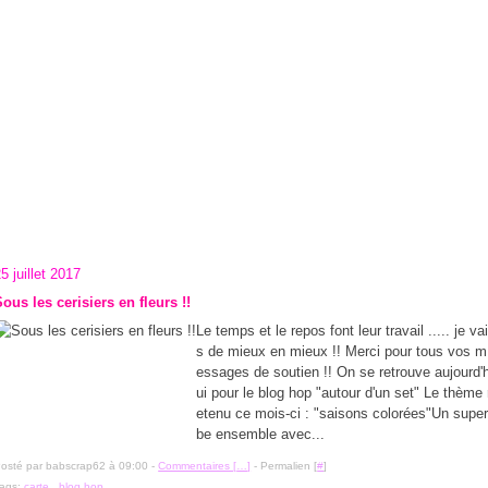
5 juillet 2017
ous les cerisiers en fleurs !!
Le temps et le repos font leur travail ..... je va
s de mieux en mieux !! Merci pour tous vos m
essages de soutien !! On se retrouve aujourd'
ui pour le blog hop "autour d'un set" Le thème 
etenu ce mois-ci : "saisons colorées"Un supe
be ensemble avec...
osté par babscrap62 à 09:00 -
Commentaires [
…
]
- Permalien [
#
]
ags:
carte
,
blog hop