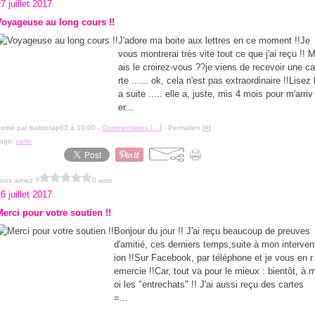
7 juillet 2017
Voyageuse au long cours !!
J'adore ma boite aux lettres en ce moment !!Je
vous montrerai très vite tout ce que j'ai reçu !! 
ais le croirez-vous ??je viens de recevoir une c
rte ...... ok, cela n'est pas extraordinaire !!Lisez 
a suite ..... elle a, juste, mis 4 mois pour m'arriv
er...
osté par babscrap62 à 10:00 -
Commentaires [
…
]
- Permalien [
#
]
ags:
carte
ous aimez ?
0 vote
6 juillet 2017
Merci pour votre soutien !!
Bonjour du jour !! J'ai reçu beaucoup de preuves
d'amitié, ces derniers temps,suite à mon interven
ion !!Sur Facebook, par téléphone et je vous en r
emercie !!Car, tout va pour le mieux : bientôt, à 
oi les "entrechats" !! J'ai aussi reçu des cartes
=...