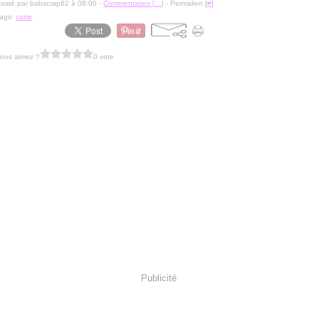
osté par babscrap62 à 08:00 -
Commentaires [
…
]
- Permalien [
#
]
ags:
carte
ous aimez ?
0 vote
Publicité