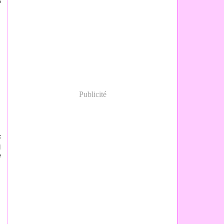
s
n
Publicité
c
q
e