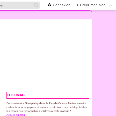
Connexion
+
Créer mon blog
COLLIMAGE
Démonstratrice Stampin'up dans le Pas-de-Calais - Ateliers créatifs :
cartes, tampons, papiers et encres - - retrouvez, sur ce blog, toutes
les créations et informations relatives à cette marque !
Accueil du blog