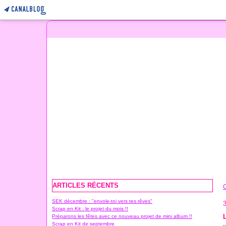
ARTICLES RÉCENTS
SEK décembre : "envole-toi vers tes rêves"
3
Scrap en Kit : le projet du mois !!
Préparons les fêtes avec ce nouveau projet de mini album !!
Scrap en Kit de septembre