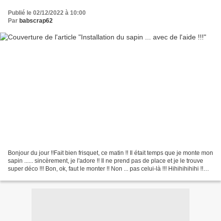
Publié le 02/12/2022 à 10:00
Par
babscrap62
Bonjour du jour !!Fait bien frisquet, ce matin !! Il était temps que je monte mon
sapin ...... sincèrement, je l'adore !! Il ne prend pas de place et je le trouve
super déco !!! Bon, ok, faut le monter !! Non ... pas celui-là !!! Hihihihihihi !!
C'est...