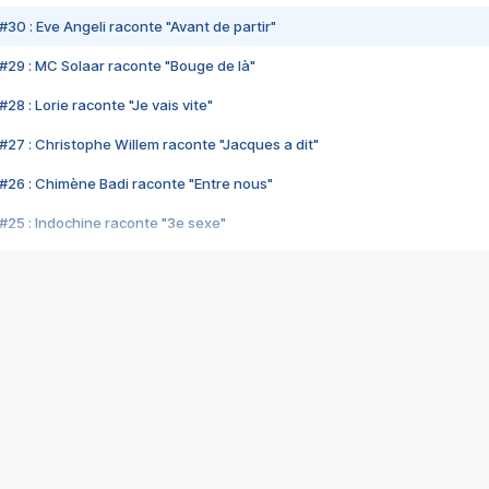
#30 : Eve Angeli raconte "Avant de partir"
#29 : MC Solaar raconte "Bouge de là"
28 : Lorie raconte "Je vais vite"
#27 : Christophe Willem raconte "Jacques a dit"
#26 : Chimène Badi raconte "Entre nous"
#25 : Indochine raconte "3e sexe"
#24 : Zaho raconte "C'est chelou"
#23 : Patrick Bruel raconte "Au café des délices"
#22 : Kyo raconte "Le chemin"
#21 : Nolwenn Leroy raconte "Cassé"
#20 : Patrick Hernandez raconte "Born to be alive"
#19 : Lorie raconte "Près de moi"