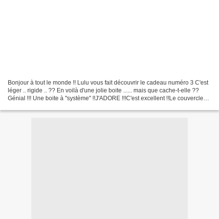
Bonjour à tout le monde !! Lulu vous fait découvrir le cadeau numéro 3 C'est
léger .. rigide .. ?? En voilà d'une jolie boite ...... mais que cache-t-elle ??
Génial !!! Une boite à "système" !!J'ADORE !!!C'est excellent !!Le couvercle
sert aussi de contenant...