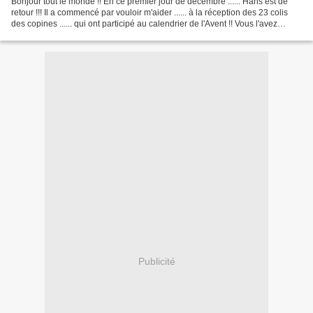
Bonjour tout le monde !! En ce premier jour de décembre ...... Hans est de
retour !!! Il a commencé par vouloir m'aider ...... à la réception des 23 colis
des copines ...... qui ont participé au calendrier de l'Avent !! Vous l'avez
trouvé .. ce coquin...
Publicité