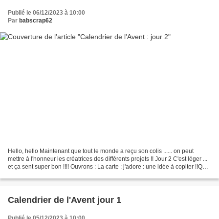
Publié le 06/12/2023 à 10:00
Par
babscrap62
Hello, hello Maintenant que tout le monde a reçu son colis ...... on peut
mettre à l'honneur les créatrices des différents projets !! Jour 2 C'est léger ...
et ça sent super bon !!!! Ouvrons : La carte : j'adore : une idée à copiter !!Que
cache la petite...
Calendrier de l'Avent jour 1
Publié le 05/12/2023 à 10:00