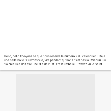
Hello, hello !! Voyons ce que nous réserve le numéro 2 du calendrier !! Déjà
une belle boite : Ouvrons vite, vite pendant qu'Hans n'est pas là !!Waouuuuu
: la créatrice doit être une fille de l'Est ..C'est Nathalie ... z'avez vu le Saint
Nicolas en pain...