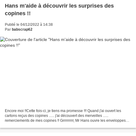
Hans m'aide à découvrir les surprises des
copines !!
Publié le 04/12/2022 à 14:38
Par
babscrap62
Encore moi !!Cette fois-ci, je tiens ma promesse !!! Quand j'ai ouvert les
cartons reçus des copines ...... j'ai découvert des merveilles ......
remerciements de mes copines !! Grrrrrrrrr, Mr Hans ouvre les enveloppes
avant moi !!!! Une belle série de...