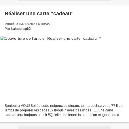
Réaliser une carte "cadeau"
Publié le 04/12/2023 à 08:45
Par
babscrap62
Bonjour à VOUSBel épisode neigeux ce dimanche ...... et chez vous ?? Il est
temps de préparer les cadeaux !!Vous n'avez pas d'idée ...... une carte
cadeau fera toujours plaisir !!Qu'elle contienne la carte d'un magasin ou des
vrais billets ...... ce tuto...