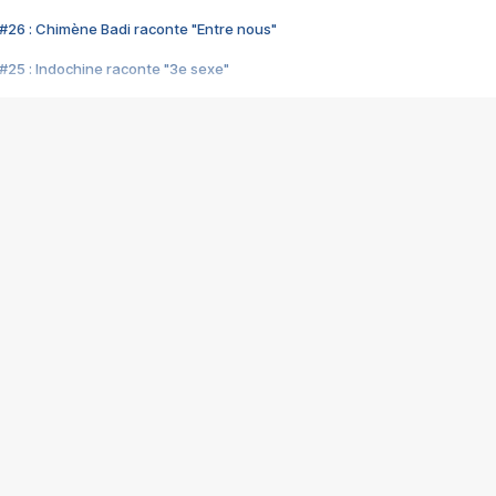
#26 : Chimène Badi raconte "Entre nous"
#25 : Indochine raconte "3e sexe"
#24 : Zaho raconte "C'est chelou"
#23 : Patrick Bruel raconte "Au café des délices"
#22 : Kyo raconte "Le chemin"
#21 : Nolwenn Leroy raconte "Cassé"
#20 : Patrick Hernandez raconte "Born to be alive"
#19 : Lorie raconte "Près de moi"
#18 : Michael Jones raconte "A nos actes manqués" (avec Jean-Jacque
#17 : Khaled raconte "Aïcha"
#16 : Corneille raconte "Parce qu'on vient de loin"
#15 : Indochine raconte "L'aventurier"