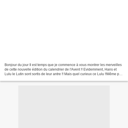
Bonjour du jour Il est temps que je commence à vous montrer les merveilles
de cette nouvelle édition du calendrier de l'Avent !! Evidemment, Hans et
Lulu le Lutin sont sortis de leur antre !! Mais quel curieux ce Lulu !!Même pas
le temps de sortir les...