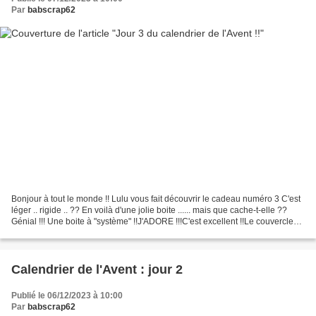
Par
babscrap62
Bonjour à tout le monde !! Lulu vous fait découvrir le cadeau numéro 3 C'est
léger .. rigide .. ?? En voilà d'une jolie boite ...... mais que cache-t-elle ??
Génial !!! Une boite à "système" !!J'ADORE !!!C'est excellent !!Le couvercle
sert aussi de contenant...
Calendrier de l'Avent : jour 2
Publié le 06/12/2023 à 10:00
Par
babscrap62