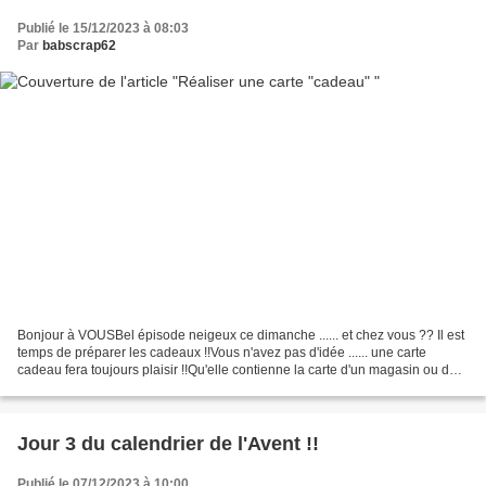
Publié le 15/12/2023 à 08:03
Par
babscrap62
Bonjour à VOUSBel épisode neigeux ce dimanche ...... et chez vous ?? Il est
temps de préparer les cadeaux !!Vous n'avez pas d'idée ...... une carte
cadeau fera toujours plaisir !!Qu'elle contienne la carte d'un magasin ou des
vrais billets ...... ce tuto...
Jour 3 du calendrier de l'Avent !!
Publié le 07/12/2023 à 10:00