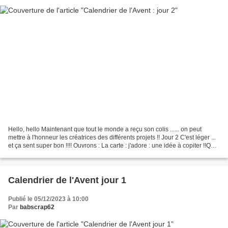
Hello, hello Maintenant que tout le monde a reçu son colis ...... on peut
mettre à l'honneur les créatrices des différents projets !! Jour 2 C'est léger ...
et ça sent super bon !!!! Ouvrons : La carte : j'adore : une idée à copiter !!Que
cache la petite...
Calendrier de l'Avent jour 1
Publié le 05/12/2023 à 10:00
Par
babscrap62