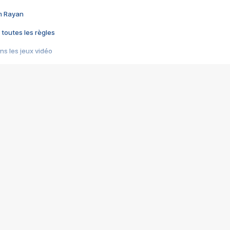
im Rayan
 toutes les règles
s les jeux vidéo
us choquant de Rockstar ? - Le scandale BULLY
e plus moche de Steam
du RÊVE tourne au CAUCHEMAR
pendant 8 heures
it… à tort
umiliés par un jeu vidéo
ire - Final Fantasy 8
ti un empire - Age of Empires
story DOFUS