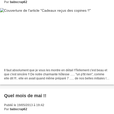
Par
babscrap62
Il faut absolument que je vous les montre en détail !!Tellement c'est beau et
que c'est sincère !! De notre charmante hôtesse ...... "un p'tit rien", comme
elle dit !!!.. elle en avait quand même préparé 7 ...... de nos belles initiales !!
De Lolo, celle...
Quel mois de mai !!
Publié le 19/05/2013 à 19:42
Par
babscrap62