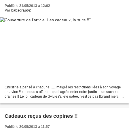
Publié le 21/05/2013 à 12:02
Par
babscrap62
Christine a pensé à chacune ...... malgré les restrictions liées à son voyage
en avion !!elle nous a offert de quoi agrémenter notre jardin ... un sachet de
graines !! Le joli cadeau de Sylvie j'ai été gâtée, n'est ce pas !!grand merci à
toutes et à chacune...
Cadeaux reçus des copines !!
Publié le 20/05/2013 à 11:57