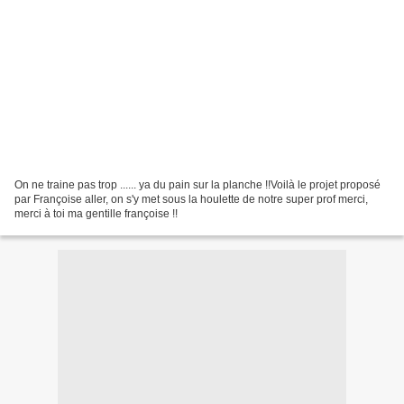
On ne traine pas trop ...... ya du pain sur la planche !!Voilà le projet proposé
par Françoise aller, on s'y met sous la houlette de notre super prof merci,
merci à toi ma gentille françoise !!