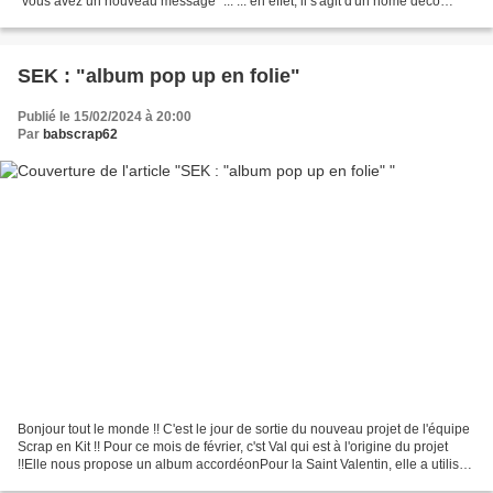
"vous avez un nouveau message" ... ... en effet, il s'agit d'un home déco
"messager" à trois éléments...
SEK : "album pop up en folie"
Publié le 15/02/2024 à 20:00
Par
babscrap62
Bonjour tout le monde !! C'est le jour de sortie du nouveau projet de l'équipe
Scrap en Kit !! Pour ce mois de février, c'st Val qui est à l'origine du projet
!!Elle nous propose un album accordéonPour la Saint Valentin, elle a utilisé
les papiers "or...