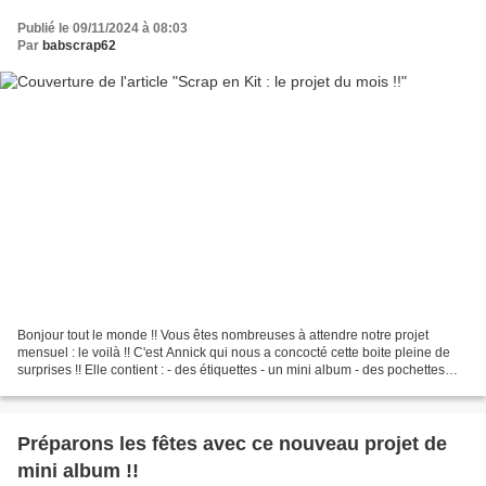
Publié le 09/11/2024 à 08:03
Par
babscrap62
Bonjour tout le monde !! Vous êtes nombreuses à attendre notre projet
mensuel : le voilà !! C'est Annick qui nous a concocté cette boite pleine de
surprises !! Elle contient : - des étiquettes - un mini album - des pochettes
cadeaux !!... etc Elle a utilisé...
Préparons les fêtes avec ce nouveau projet de
mini album !!