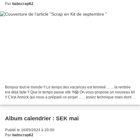
Par
babscrap62
Bonjour tout le monde !! Le temps des vacances est terminé ... ... la rentrée
est déjà faite !! Que le temps passe vite !!!😱 On vous propose un nouveau kit
!! C'est Annick qui nous a préparé ce projet ... ... assez technique mais dont
vous serez fière...
Album calendrier : SEK mai
Publié le 16/05/2024 à 20:00
Par
babscrap62