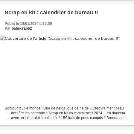
Scrap en kit : calendrier de bureau !!
Publié le 18/01/2024 à 20:00
Par
babscrap62
Bonjour tout le monde !!Que de neige, que de neige !!C'est vraiment beau
...... derrière les carreaux !! Scrap en Kit va commencer 2024 ... en douceur
...... avec un joli projet à petit prix !! 15€ frais de ports compris !! Brenda nous
a proposé de réaliser...