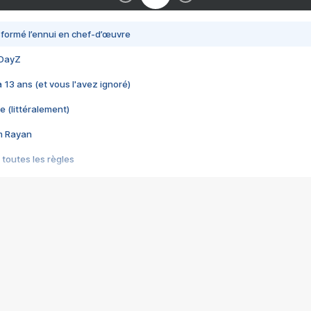
nsformé l’ennui en chef-d’œuvre
 DayZ
 a 13 ans (et vous l'avez ignoré)
e (littéralement)
im Rayan
 toutes les règles
s les jeux vidéo
us choquant de Rockstar ? - Le scandale BULLY
e plus moche de Steam
du RÊVE tourne au CAUCHEMAR
pendant 8 heures
it… à tort