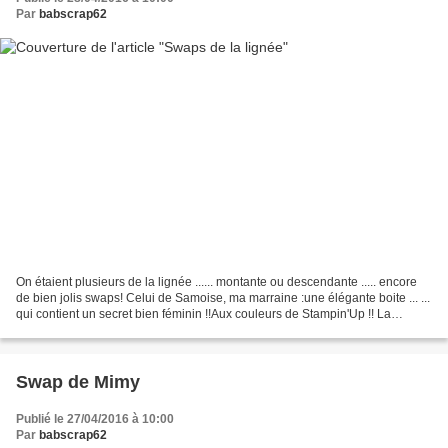
Par
babscrap62
On étaient plusieurs de la lignée ...... montante ou descendante ..... encore
de bien jolis swaps! Celui de Samoise, ma marraine :une élégante boite ... ...
qui contient un secret bien féminin !!Aux couleurs de Stampin'Up !! La
superbe fleur du dessus...
Swap de Mimy
Publié le 27/04/2016 à 10:00
Par
babscrap62