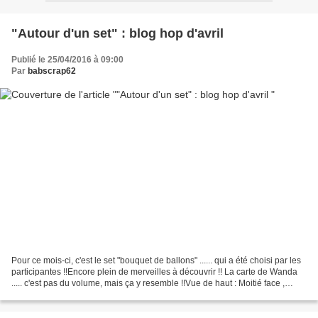
"Autour d'un set" : blog hop d'avril
Publié le 25/04/2016 à 09:00
Par
babscrap62
Pour ce mois-ci, c'est le set "bouquet de ballons" ...... qui a été choisi par les
participantes !!Encore plein de merveilles à découvrir !! La carte de Wanda
..... c'est pas du volume, mais ça y resemble !!Vue de haut : Moitié face ,
moitié profil :...