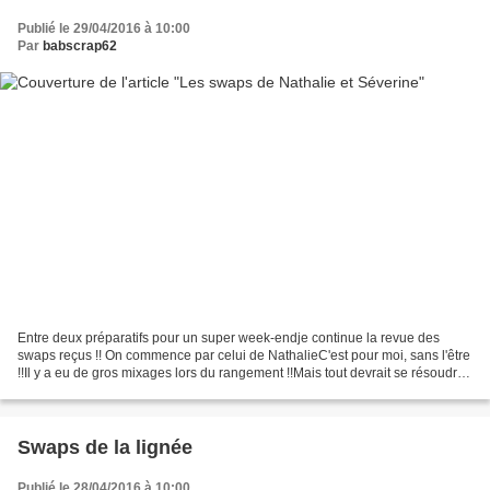
Publié le 29/04/2016 à 10:00
Par
babscrap62
Entre deux préparatifs pour un super week-endje continue la revue des
swaps reçus !! On commence par celui de NathalieC'est pour moi, sans l'être
!!Il y a eu de gros mixages lors du rangement !!Mais tout devrait se résoudre
ce week-end !! Admirez le bel...
Swaps de la lignée
Publié le 28/04/2016 à 10:00