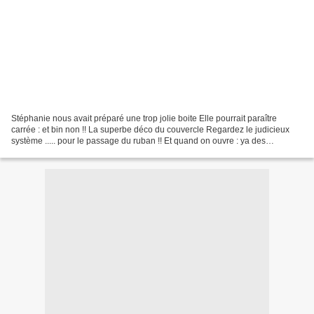
Stéphanie nous avait préparé une trop jolie boite Elle pourrait paraître
carrée : et bin non !! La superbe déco du couvercle Regardez le judicieux
système ..... pour le passage du ruban !! Et quand on ouvre : ya des
gourmandises !!! Sa filleule Sabine...