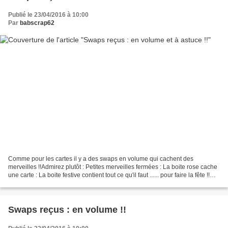
Publié le 23/04/2016 à 10:00
Par
babscrap62
Comme pour les cartes il y a des swaps en volume qui cachent des
merveilles !!Admirez plutôt : Petites merveilles fermées : La boite rose cache
une carte : La boite festive contient tout ce qu'il faut ...... pour faire la fête !!Un
ballon et une boule...
Swaps reçus : en volume !!