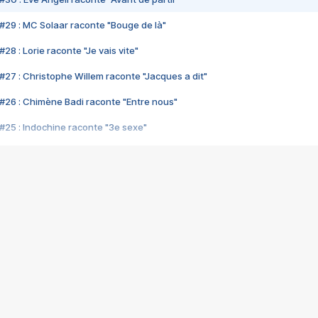
#29 : MC Solaar raconte "Bouge de là"
28 : Lorie raconte "Je vais vite"
#27 : Christophe Willem raconte "Jacques a dit"
#26 : Chimène Badi raconte "Entre nous"
#25 : Indochine raconte "3e sexe"
#24 : Zaho raconte "C'est chelou"
#23 : Patrick Bruel raconte "Au café des délices"
#22 : Kyo raconte "Le chemin"
#21 : Nolwenn Leroy raconte "Cassé"
#20 : Patrick Hernandez raconte "Born to be alive"
#19 : Lorie raconte "Près de moi"
#18 : Michael Jones raconte "A nos actes manqués" (avec Jean-Jacque