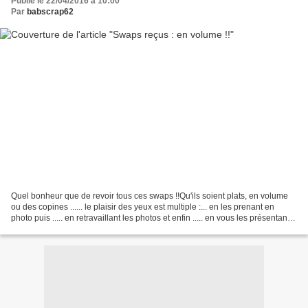
Publié le 22/04/2016 à 10:00
Par
babscrap62
Quel bonheur que de revoir tous ces swaps !!Qu'ils soient plats, en volume
ou des copines ...... le plaisir des yeux est multiple :... en les prenant en
photo puis ..... en retravaillant les photos et enfin ..... en vous les présentant !!
Remarquez le...