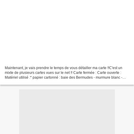
Maintenant, je vais prendre le temps de vous détailler ma carte !!C'est un
mixte de plusieurs cartes vues sur le net !! Carte fermée : Carte ouverte :
Matériel utilisé :* papier cartonné : baie des Bermudes - murmure blanc -
melon mambo - cari moulu*...