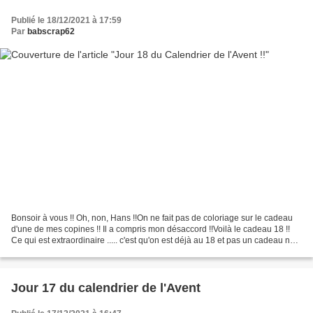
Publié le 18/12/2021 à 17:59
Par
babscrap62
Bonsoir à vous !! Oh, non, Hans !!On ne fait pas de coloriage sur le cadeau
d'une de mes copines !! Il a compris mon désaccord !!Voilà le cadeau 18 !!
Ce qui est extraordinaire ..... c'est qu'on est déjà au 18 et pas un cadeau ne
ressemble à un autre...
Jour 17 du calendrier de l'Avent