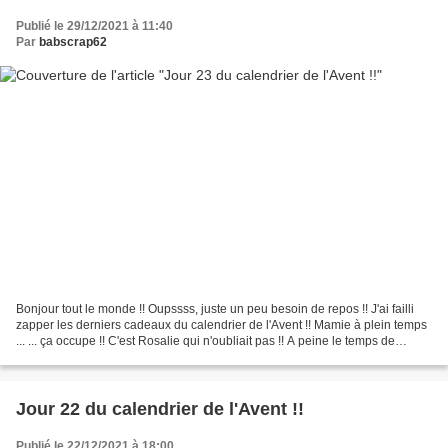
Publié le 29/12/2021 à 11:40
Par
babscrap62
Bonjour tout le monde !! Oupssss, juste un peu besoin de repos !! J'ai failli
zapper les derniers cadeaux du calendrier de l'Avent !! Mamie à plein temps
... ... ça occupe !! C'est Rosalie qui n'oubliait pas !! A peine le temps de
terminer mon café ......
Jour 22 du calendrier de l'Avent !!
Publié le 22/12/2021 à 18:00