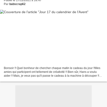
Publié le 17/12/2021 à 16:47
Par
babscrap62
Bonsoir !! Quel bonheur de chercher chaque matin le cadeau du jour !!Mes
amies qui participent ont tellement de créativité !! Bien sûr, Hans a voulu
aider !! Mais, je veux pas qu'il passe le cadeau à la machine à découper !!
J'ai réussi à le convaincre...