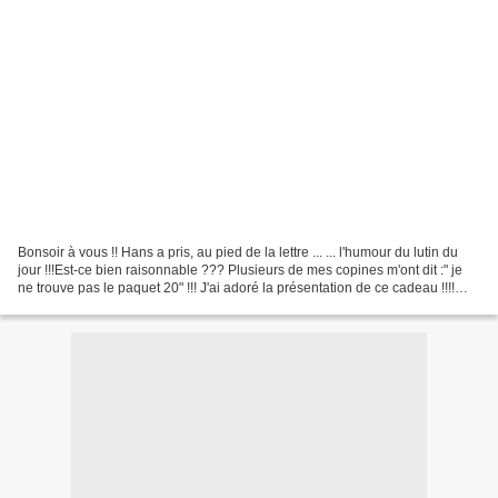
Bonsoir à vous !! Hans a pris, au pied de la lettre ... ... l'humour du lutin du
jour !!!Est-ce bien raisonnable ??? Plusieurs de mes copines m'ont dit :" je
ne trouve pas le paquet 20" !!! J'ai adoré la présentation de ce cadeau !!!!
Vous apprécierez,...