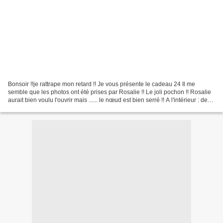
Bonsoir !!je rattrape mon retard !! Je vous présente le cadeau 24 Il me
semble que les photos ont été prises par Rosalie !! Le joli pochon !! Rosalie
aurait bien voulu l'ouvrir mais ...... le nœud est bien serré !! A l'intérieur : de
quoi faire une bonne...