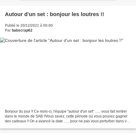
Autour d'un set : bonjour les loutres !!
Publié le 20/12/2021 à 00:00
Par
babscrap62
Bonjour du jour !! Ce mois-ci, l'équipe "autour d'un set" ...... vous fait rentrer
dans le monde de SAB !!Vous savez, cette période où vous pouvez gagner
des cadeaux !! On a avancé la date ...... pour ne pas vous perturber dans vos
préparatifs de fête...