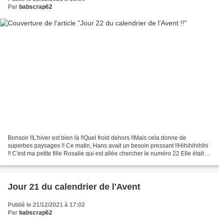
Par
babscrap62
Bonsoir !!L'hiver est bien là !!Quel froid dehors !!Mais cela donne de
superbes paysages !! Ce matin, Hans avait un besoin pressant !!Hihihihihihi
!! C'est ma petite fille Rosalie qui est allée chercher le numéro 22 Elle était
impatiente de l'ouvrir !!J'ai...
Jour 21 du calendrier de l'Avent
Publié le 21/12/2021 à 17:02
Par
babscrap62