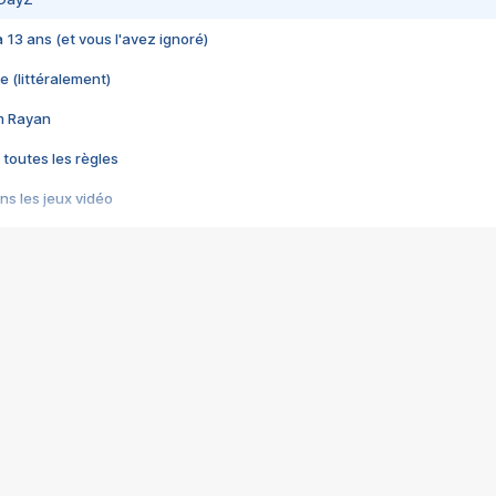
 a 13 ans (et vous l'avez ignoré)
e (littéralement)
im Rayan
 toutes les règles
s les jeux vidéo
us choquant de Rockstar ? - Le scandale BULLY
e plus moche de Steam
du RÊVE tourne au CAUCHEMAR
pendant 8 heures
it… à tort
umiliés par un jeu vidéo
ire - Final Fantasy 8