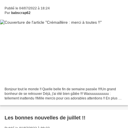
Publié le 04/07/2022 à 18:24
Par
babscrap62
Bonjour tout le monde !! Quelle belle fin de semaine passée !!!!Un grand
bonheur de se retrouver Déjà, j'ai été bien gâtée !!! Waouuuuuuuuu :
tellement inattendu !!Mille mercis pour ces adorables attentions !! En plus de
se retrouver ....... Les copines...
Les bonnes nouvelles de juillet !!