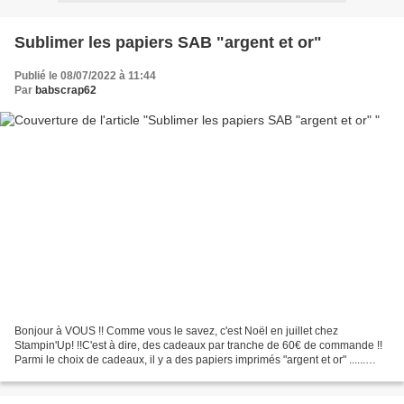
Sublimer les papiers SAB "argent et or"
Publié le 08/07/2022 à 11:44
Par
babscrap62
Bonjour à VOUS !! Comme vous le savez, c'est Noël en juillet chez
Stampin'Up! !!C'est à dire, des cadeaux par tranche de 60€ de commande !!
Parmi le choix de cadeaux, il y a des papiers imprimés "argent et or" ......
qu'on ne voit pas très bien, je trouve...