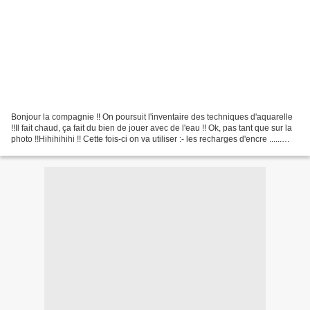
Bonjour la compagnie !! On poursuit l'inventaire des techniques d'aquarelle
!!Il fait chaud, ça fait du bien de jouer avec de l'eau !! Ok, pas tant que sur la
photo !!Hihihihihi !! Cette fois-ci on va utiliser :- les recharges d'encre ......
celles dont...