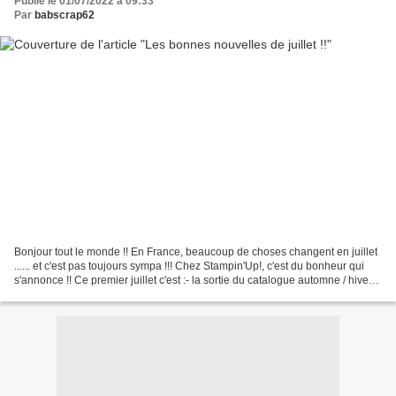
Publié le 01/07/2022 à 09:33
Par
babscrap62
Bonjour tout le monde !! En France, beaucoup de choses changent en juillet
...... et c'est pas toujours sympa !!! Chez Stampin'Up!, c'est du bonheur qui
s'annonce !! Ce premier juillet c'est :- la sortie du catalogue automne / hiver
!!Ya des projets pour...