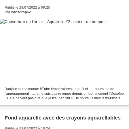
Publié le 29/07/2022 à 09:25
Par
babscrap62
Bonjour tout le monde !!Entre températures de oufff et ...... poursuite de
l'aménagement ...... je ne suis pas revenue depuis un bon moment !!Désolée
!! Cela ne veut pas dire que je n'ai rien fait !!!! Je poursuis mes tests-tutos sur
l'aquarelle !!Aujourd'hui,...
Fond aquarelle avec des crayons aquarellables
Publié le 21/07/2022 à 10:24