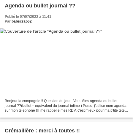
Agenda ou bullet journal ??
Publié le 07/07/2022 à 11:41
Par
babscrap62
Bonjour la compagnie !! Question du jour : Vous êtes agenda ou bullet
journal ??(bullet = équivalent du journal intime ) Perso, j'utilise mon agenda
sur mon téléphone !!Il me rappelle mes RDV, c'est mieux pour ma p'tite tête !!!
Par contre, je travaille...
Crémaillère : merci à toutes !!