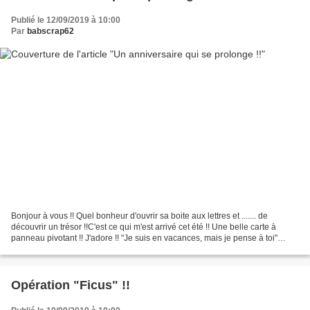
Publié le 12/09/2019 à 10:00
Par
babscrap62
Bonjour à vous !! Quel bonheur d'ouvrir sa boite aux lettres et ....... de
découvrir un trésor !!C'est ce qui m'est arrivé cet été !! Une belle carte à
panneau pivotant !! J'adore !! "Je suis en vacances, mais je pense à toi"
m'écrit Hélène ...... c'est...
Opération "Ficus" !!