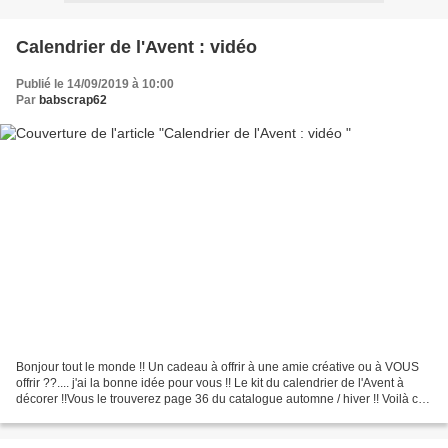
Calendrier de l'Avent : vidéo
Publié le 14/09/2019 à 10:00
Par
babscrap62
Bonjour tout le monde !! Un cadeau à offrir à une amie créative ou à VOUS
offrir ??.... j'ai la bonne idée pour vous !! Le kit du calendrier de l'Avent à
décorer !!Vous le trouverez page 36 du catalogue automne / hiver !! Voilà ce
vous obtiendrez sans...