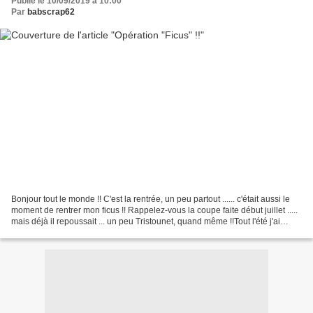
Publié le 10/09/2019 à 10:00
Par
babscrap62
Bonjour tout le monde !! C'est la rentrée, un peu partout ...... c'était aussi le
moment de rentrer mon ficus !! Rappelez-vous la coupe faite début juillet .....
mais déjà il repoussait ... un peu Tristounet, quand même !!Tout l'été j'ai
guetté ses petites...