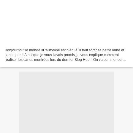
Bonjour tout le monde !!L'automne est bien là, il faut sortir sa petite laine et
son imper !! Ainsi que je vous l'avais promis, je vous explique comment
réaliser les cartes montrées lors du dernier Blog Hop !! On va commencer
par celle-ci :Elle est très...