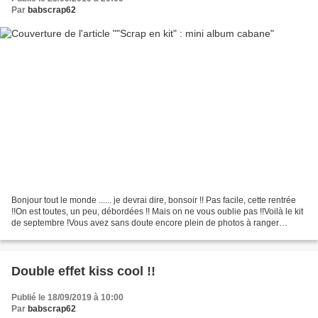
Par
babscrap62
Bonjour tout le monde ...... je devrai dire, bonsoir !! Pas facile, cette rentrée
!!On est toutes, un peu, débordées !! Mais on ne vous oublie pas !!Voilà le kit
de septembre !Vous avez sans doute encore plein de photos à ranger
!!Céline a pensé à vous...
Double effet kiss cool !!
Publié le 18/09/2019 à 10:00
Par
babscrap62