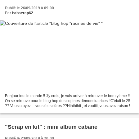
Publié le 26/09/2019 à 09:00
Par
babscrap62
Bonjour tout le monde !! J'y crois, je vais arriver à retrouver le bon rythme !!
On se retrouve pour le blog hop des copines démonstratrices !!C'était le 25
?? Vous croyez ... vous êtes sûres ??Hihihihii , et vouiiii, vous avez raison !!
Le set de tampons...
"Scrap en kit" : mini album cabane
Publié le 23/09/2019 à 20:00