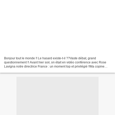
Bonjour tout le monde !! Le hasard existe-t-il ??Vaste débat, grand
questionnement !! Avant hier soir, on était en vidéo conférence avec Rose
Lavigna notre directrice France : un moment top et privilégié !!Ma copine
Peggy a eu des soucis de micros .........