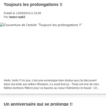
Toujours les prolongations !!
Publié le 13/09/2019 à 10:00
Par
babscrap62
Hello, hello !! Un jour, c'est une enveloppe bien dodue que j'ai découvert
dans ma boite aux lettres !!Dedans, il y avait tout ça : Thaly est une de mes
fidèles lectrices !!Merci pour ce baume au coeur !Admirerez le travail : Un
savant tressage J'ai mis...
Un anniversaire qui se prolonge !!