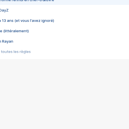
 DayZ
 a 13 ans (et vous l'avez ignoré)
e (littéralement)
im Rayan
 toutes les règles
s les jeux vidéo
us choquant de Rockstar ? - Le scandale BULLY
e plus moche de Steam
du RÊVE tourne au CAUCHEMAR
pendant 8 heures
it… à tort
umiliés par un jeu vidéo