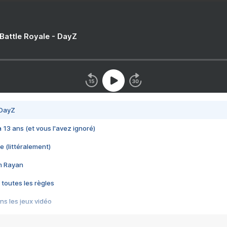
 Battle Royale - DayZ
 DayZ
 a 13 ans (et vous l'avez ignoré)
e (littéralement)
im Rayan
 toutes les règles
s les jeux vidéo
us choquant de Rockstar ? - Le scandale BULLY