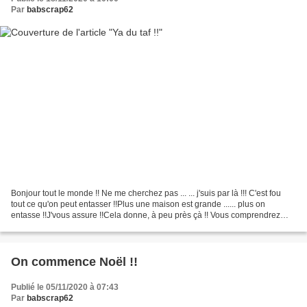
Par
babscrap62
Bonjour tout le monde !! Ne me cherchez pas ... ... j'suis par là !!! C'est fou
tout ce qu'on peut entasser !!Plus une maison est grande ...... plus on
entasse !!J'vous assure !!Cela donne, à peu près çà !! Vous comprendrez
que j'ai réduis mon activité...
On commence Noël !!
Publié le 05/11/2020 à 07:43
Par
babscrap62