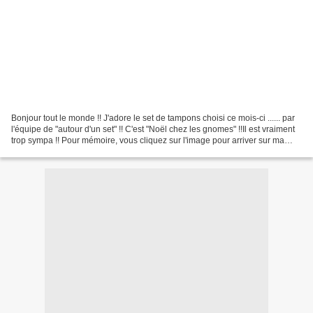
Bonjour tout le monde !! J'adore le set de tampons choisi ce mois-ci ...... par
l'équipe de "autour d'un set" !! C'est "Noël chez les gnomes" !!Il est vraiment
trop sympa !! Pour mémoire, vous cliquez sur l'image pour arriver sur ma
boutique !! Je les...