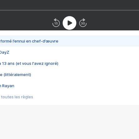
nsformé l’ennui en chef-d’œuvre
 DayZ
 a 13 ans (et vous l'avez ignoré)
e (littéralement)
im Rayan
 toutes les règles
s les jeux vidéo
us choquant de Rockstar ? - Le scandale BULLY
e plus moche de Steam