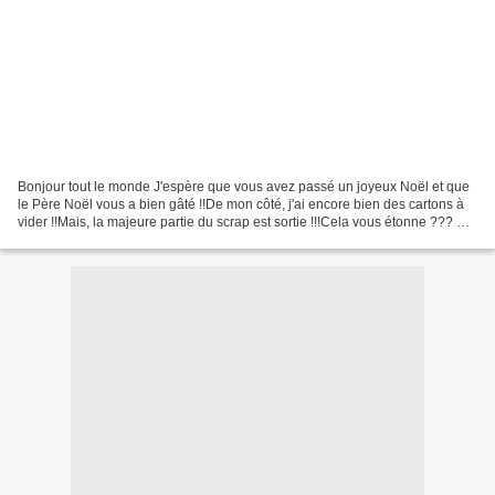
Bonjour tout le monde J'espère que vous avez passé un joyeux Noël et que
le Père Noël vous a bien gâté !!De mon côté, j'ai encore bien des cartons à
vider !!Mais, la majeure partie du scrap est sortie !!!Cela vous étonne ??? On
se retrouve pour le dernier...