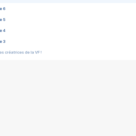
e 6
e 5
e 4
e 3
s créatrices de la VF !
e 2
e 1
e Mektoub My Love arrive enfin ! Rencontre avec Shaïn Boumedine et Sal
i : après Toni en famille
elle réalise le bouleversant Dites lui que je l'aime
ais ! Rencontre autour de Vie privée de Rebecca Zlotowski
 de Marguerite, Grave... Rencontre avec Ella Rumpf