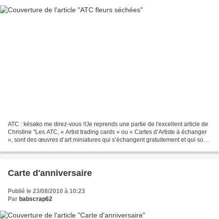
ATC : késako me direz-vous !!Je reprends une partie de l'excellent article de
Christine "Les ATC, « Artist trading cards » ou « Cartes d’Artiste à échanger
», sont des œuvres d’art miniatures qui s’échangent gratuitement et qui sont
le plus souvent objets...
Carte d'anniversaire
Publié le 23/08/2010 à 10:23
Par
babscrap62