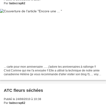
Par
babscrap62
... carte pour mon anniversaire ...... j'adore les anniversaires à rallonge !!
C'est Corinne qui me l'a envoyée !! Elle a utilisé la technique de notre amie
canadienne Hélène (je vous recommande d'aller visiter son blog !!)..... voyez
de près Encore merci...
ATC fleurs séchées
Publié le 24/08/2010 à 10:38
Par
babscrap62