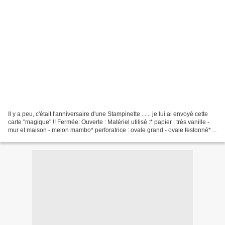
Il y a peu, c'était l'anniversaire d'une Stampinette ...... je lui ai envoyé cette
carte "magique" !! Fermée: Ouverte : Matériel utilisé :* papier : très vanille -
mur et maison - melon mambo* perforatrice : ovale grand - ovale festonné*
tampon : set...