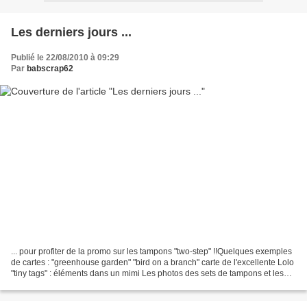
Les derniers jours ...
Publié le 22/08/2010 à 09:29
Par
babscrap62
... pour profiter de la promo sur les tampons "two-step" !!Quelques exemples
de cartes : "greenhouse garden" "bird on a branch" carte de l'excellente Lolo
"tiny tags" : éléments dans un mimi Les photos des sets de tampons et les
tarifs de la promo LA...