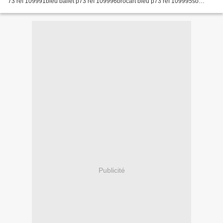
73 réf 109991bleu ballet p73 réf 109996brocart bleu p73 réf 109995so
safran p73 réf 110001bruissement...
Publicité