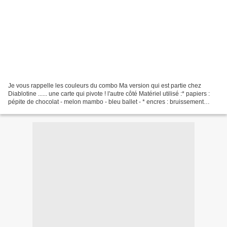
Je vous rappelle les couleurs du combo Ma version qui est partie chez
Diablotine ...... une carte qui pivote ! l'autre côté Matériel utilisé :* papiers :
pépite de chocolat - melon mambo - bleu ballet - * encres : bruissement
blanc - pépite de chocolat*...