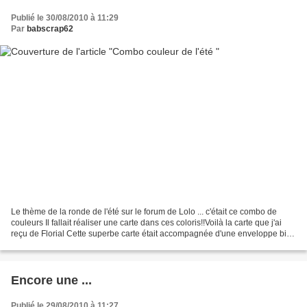
Publié le 30/08/2010 à 11:29
Par
babscrap62
Le thème de la ronde de l'été sur le forum de Lolo ... c'était ce combo de
couleurs Il fallait réaliser une carte dans ces coloris!!Voilà la carte que j'ai
reçu de Florial Cette superbe carte était accompagnée d'une enveloppe bien
joufflue Moi qui voulait...
Encore une ...
Publié le 29/08/2010 à 11:27