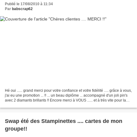
Publié le 17/08/2010 à 11:34
Par
babscrap62
Hé oui ...... grand merci pour votre confiance et votre fidélité ..... grâce à vous,
j'ai eu une promotion ... !! ... un beau diplôme ... accompagné d'un joli pin's
avec 2 diamants brillants !! Encore merci à VOUS ...... et à très vite pour la
suite de...
Swap été des Stampinettes .... cartes de mon
groupe!!