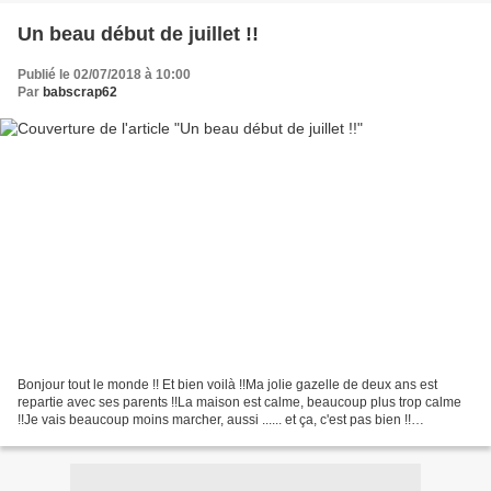
Un beau début de juillet !!
Publié le 02/07/2018 à 10:00
Par
babscrap62
Bonjour tout le monde !! Et bien voilà !!Ma jolie gazelle de deux ans est
repartie avec ses parents !!La maison est calme, beaucoup plus trop calme
!!Je vais beaucoup moins marcher, aussi ...... et ça, c'est pas bien !!
Revenons aux nouveautés de ce joli...