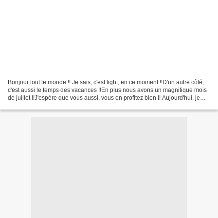
Bonjour tout le monde !! Je sais, c'est light, en ce moment !!D'un autre côté,
c'est aussi le temps des vacances !!En plus nous avons un magnifique mois
de juillet !!J'espère que vous aussi, vous en profitez bien !! Aujourd'hui, je
vous montre une carte...