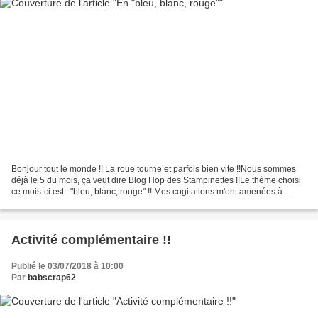
Bonjour tout le monde !! La roue tourne et parfois bien vite !!Nous sommes
déjà le 5 du mois, ça veut dire Blog Hop des Stampinettes !!Le thème choisi
ce mois-ci est : "bleu, blanc, rouge" !! Mes cogitations m'ont amenées à
penser :- cocarde- fête nationale-...
Activité complémentaire !!
Publié le 03/07/2018 à 10:00
Par
babscrap62