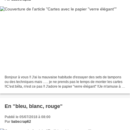
Bonjour à vous !! J'ai la mauvaise habitude d'essayer des sets de tampons
ou des techniques mais ...... je ne prends pas le temps de monter les cartes
!!C'est bêta, n'est ce pas !! J'adore le papier "verre élégant" !!Je m'amuse à le
colorier avec les...
En "bleu, blanc, rouge"
Publié le 05/07/2018 à 08:00
Par
babscrap62