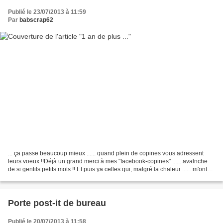
Publié le 23/07/2013 à 11:59
Par
babscrap62
... ça passe beaucoup mieux ...... quand plein de copines vous adressent
leurs voeux !!Déjà un grand merci à mes "facebook-copines" ...... avalnche
de si gentils petits mots !! Et puis ya celles qui, malgré la chaleur ...... m'ont
envoyé une très jolie...
Porte post-it de bureau
Publié le 20/07/2013 à 11:58