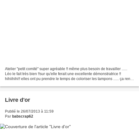
Atelier "petit comité" super agréable !! même plus besoin de travailler ......
Léo le fait très bien !!sur qu'elle ferait une excellente démonstratrice !!
hihiihihi!! elles ont pu prendre le temps de coloriser les tampons ...... ça rend
toujours super...
Livre d'or
Publié le 26/07/2013 à 11:59
Par
babscrap62