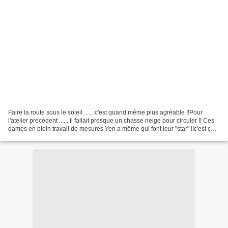
Faire la route sous le soleil ...... c'est quand même plus agréable !!Pour
l'atelier précédent ...... il fallait presque un chasse neige pour circuler !! Ces
dames en plein travail de mesures Yen a même qui font leur "star" !!c'est ça
de faire trop de...