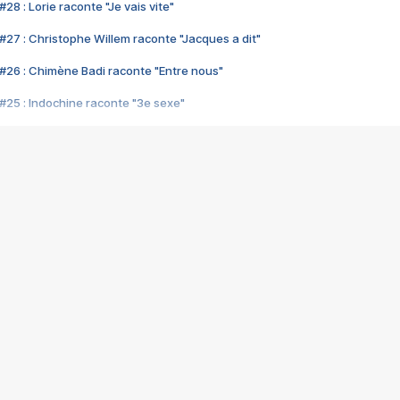
28 : Lorie raconte "Je vais vite"
#27 : Christophe Willem raconte "Jacques a dit"
#26 : Chimène Badi raconte "Entre nous"
#25 : Indochine raconte "3e sexe"
#24 : Zaho raconte "C'est chelou"
#23 : Patrick Bruel raconte "Au café des délices"
#22 : Kyo raconte "Le chemin"
#21 : Nolwenn Leroy raconte "Cassé"
#20 : Patrick Hernandez raconte "Born to be alive"
#19 : Lorie raconte "Près de moi"
#18 : Michael Jones raconte "A nos actes manqués" (avec Jean-Jacque
#17 : Khaled raconte "Aïcha"
#16 : Corneille raconte "Parce qu'on vient de loin"