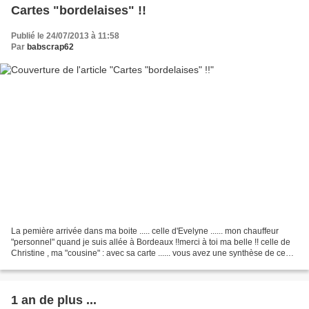
Cartes "bordelaises" !!
Publié le 24/07/2013 à 11:58
Par
babscrap62
La pemière arrivée dans ma boite ..... celle d'Evelyne ...... mon chauffeur
"personnel" quand je suis allée à Bordeaux !!merci à toi ma belle !! celle de
Christine , ma "cousine" : avec sa carte ...... vous avez une synthèse de ce
qu'on peut faire avec...
1 an de plus ...