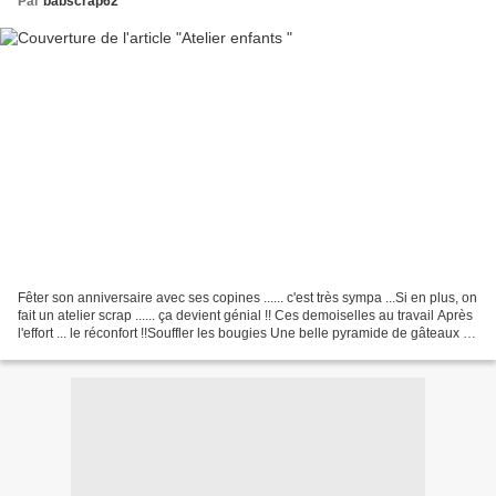
Par
babscrap62
Fêter son anniversaire avec ses copines ...... c'est très sympa ...Si en plus, on
fait un atelier scrap ...... ça devient génial !! Ces demoiselles au travail Après
l'effort ... le réconfort !!Souffler les bougies Une belle pyramide de gâteaux à
déguster...