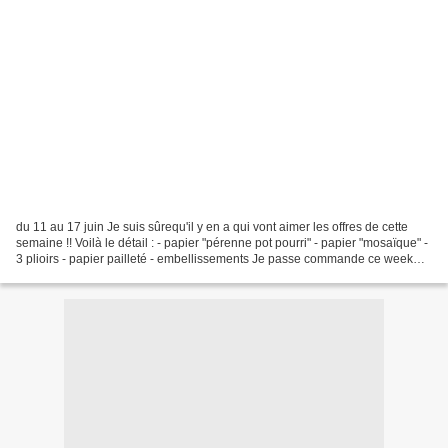
du 11 au 17 juin Je suis sûrequ'il y en a qui vont aimer les offres de cette
semaine !! Voilà le détail : - papier "pérenne pot pourri" - papier "mosaïque" -
3 plioirs - papier pailleté - embellissements Je passe commande ce week
end ...... profitez de...