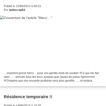
Publié le 15/06/2014 à 08:21
Par
babscrap62
... vraiment grand merci ....pour vos gentils mots de soutien !!Ce qui me fait
raler ...... annuler tous les trucs sympas que j'avais de prévu !!grrrrrrrrrrrr
!!!!J'espère que ma nouvelle prothèse sera plus gentille ...... et restera
gentiment à sa place...
Résidence temporaire !!
Publié le 14/06/2014 à 10:45