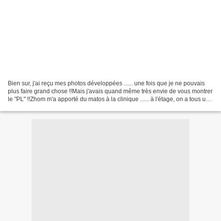
Bien sur, j'ai reçu mes photos développées ...... une fois que je ne pouvais
plus faire grand chose !!Mais j'avais quand même très envie de vous montrer
le "PL" !!Zhom m'a apporté du matos à la clinique ...... à l'étage, on a tous une
chambre seul !!......