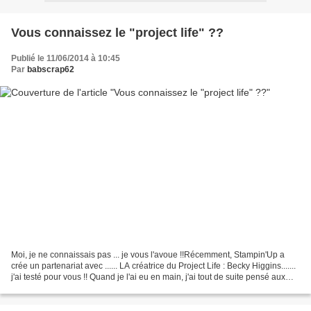
Vous connaissez le "project life" ??
Publié le 11/06/2014 à 10:45
Par
babscrap62
Moi, je ne connaissais pas ... je vous l'avoue !!Récemment, Stampin'Up a
crée un partenariat avec ...... LA créatrice du Project Life : Becky Higgins.......
j'ai testé pour vous !! Quand je l'ai eu en main, j'ai tout de suite pensé aux
"photos addicts"...