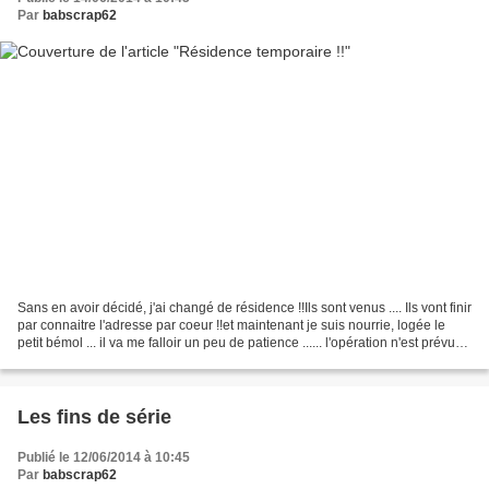
Par
babscrap62
Sans en avoir décidé, j'ai changé de résidence !!Ils sont venus .... Ils vont finir
par connaitre l'adresse par coeur !!et maintenant je suis nourrie, logée le
petit bémol ... il va me falloir un peu de patience ...... l'opération n'est prévue
que le...
Les fins de série
Publié le 12/06/2014 à 10:45
Par
babscrap62