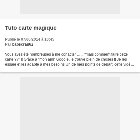
Tuto carte magique
Publié le 07/06/2014 à 10:45
Par
babscrap62
Vous avez été nombreuses à me conacter ... ... "mais comment faire cette
carte ??" !! Grâce à "mon ami" Google, je trouve plein de choses !! Je les
essaie et les adapte à mes besoins Un de mes points de départ, cette vidéo
mais aussi ce PDF d'Imaginascrap...