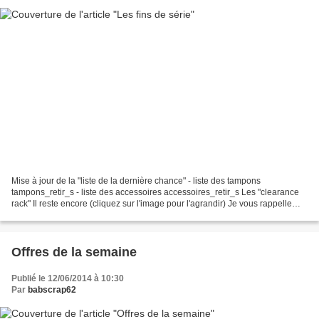
Mise à jour de la "liste de la dernière chance" - liste des tampons
tampons_retir_s - liste des accessoires accessoires_retir_s Les "clearance
rack" Il reste encore (cliquez sur l'image pour l'agrandir) Je vous rappelle
:pour toute question : 06 11 17...
Offres de la semaine
Publié le 12/06/2014 à 10:30
Par
babscrap62