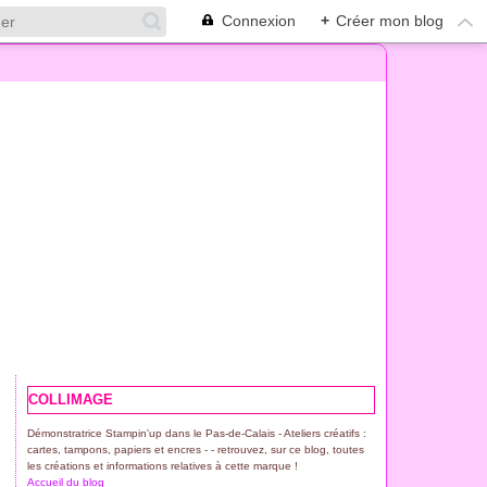
Connexion
+
Créer mon blog
COLLIMAGE
Démonstratrice Stampin'up dans le Pas-de-Calais - Ateliers créatifs :
cartes, tampons, papiers et encres - - retrouvez, sur ce blog, toutes
les créations et informations relatives à cette marque !
Accueil du blog