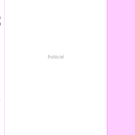
p
r
i
g
Publicité
u
é