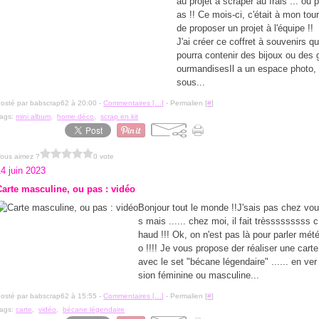
au projet à scraper au frais ... ou 
as !! Ce mois-ci, c'était à mon tou
de proposer un projet à l'équipe !!
J'ai créer ce coffret à souvenirs qu
pourra contenir des bijoux ou des 
ourmandisesIl a un espace photo,
sous...
osté par babscrap62 à 20:00 -
Commentaires [
…
]
- Permalien [
#
]
ags:
mini album
,
home déco
,
scrap en kit
ous aimez ?
0 vote
4 juin 2023
Carte masculine, ou pas : vidéo
Bonjour tout le monde !!J'sais pas chez vo
s mais ...... chez moi, il fait trèsssssssss c
haud !!! Ok, on n'est pas là pour parler mét
o !!!! Je vous propose der réaliser une carte
avec le set "bécane légendaire" ...... en ver
sion féminine ou masculine...
osté par babscrap62 à 15:55 -
Commentaires [
…
]
- Permalien [
#
]
ags:
carte
,
vidéo
,
bécane légendaire