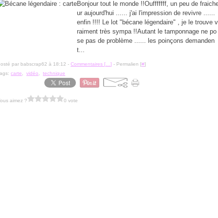
Bonjour tout le monde !!Oufffffff, un peu de fraich
ur aujourd'hui ...... j'ai l'impression de revivre ......
enfin !!!! Le lot "bécane légendaire" , je le trouve 
raiment très sympa !!Autant le tamponnage ne po
se pas de problème ...... les poinçons demanden
t...
osté par babscrap62 à 18:12 -
Commentaires [
…
]
- Permalien [
#
]
ags:
carte
,
vidéo
,
technique
ous aimez ?
0 vote