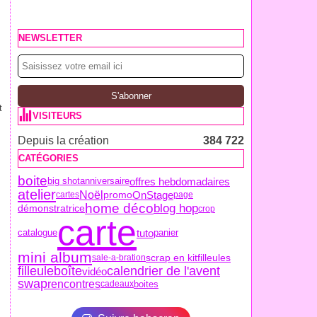
NEWSLETTER
t
VISITEURS
Depuis la création
384 722
CATÉGORIES
boite
offres hebdomadaires
anniversaire
big shot
atelier
Noël
promo
OnStage
cartes
page
home déco
blog hop
démonstratrice
crop
carte
tuto
catalogue
panier
mini album
scrap en kit
filleules
sale-a-bration
filleule
boîte
calendrier de l'avent
vidéo
swap
rencontres
boites
cadeaux