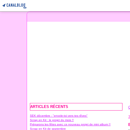
ARTICLES RÉCENTS
SEK décembre : "envole-toi vers tes rêves"
2
Scrap en Kit : le projet du mois !!
Préparons les fêtes avec ce nouveau projet de mini album !!
Scrap en Kit de septembre