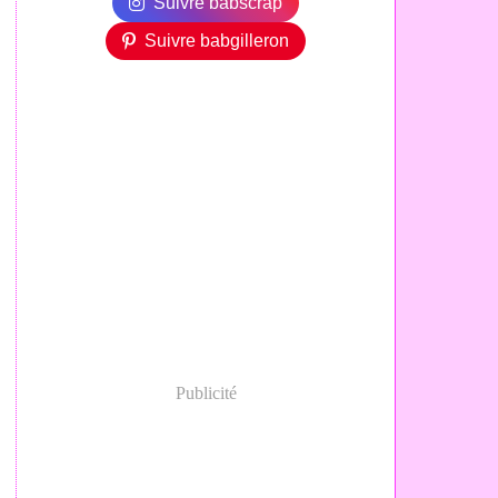
Suivre babscrap
Suivre babgilleron
Publicité