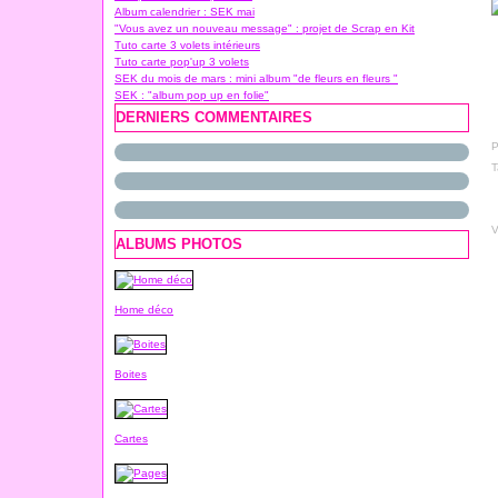
Album calendrier : SEK mai
"Vous avez un nouveau message" : projet de Scrap en Kit
Tuto carte 3 volets intérieurs
Tuto carte pop'up 3 volets
SEK du mois de mars : mini album "de fleurs en fleurs "
SEK : "album pop up en folie"
DERNIERS COMMENTAIRES
P
T
V
ALBUMS PHOTOS
Home déco
Boites
Cartes