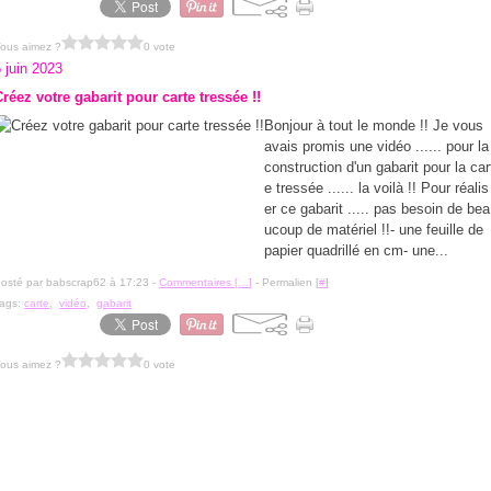
ous aimez ?
0 vote
 juin 2023
Créez votre gabarit pour carte tressée !!
Bonjour à tout le monde !! Je vous
avais promis une vidéo ...... pour la
construction d'un gabarit pour la car
e tressée ...... la voilà !! Pour réalis
er ce gabarit ..... pas besoin de bea
ucoup de matériel !!- une feuille de
papier quadrillé en cm- une...
osté par babscrap62 à 17:23 -
Commentaires [
…
]
- Permalien [
#
]
ags:
carte
,
vidéo
,
gabarit
ous aimez ?
0 vote