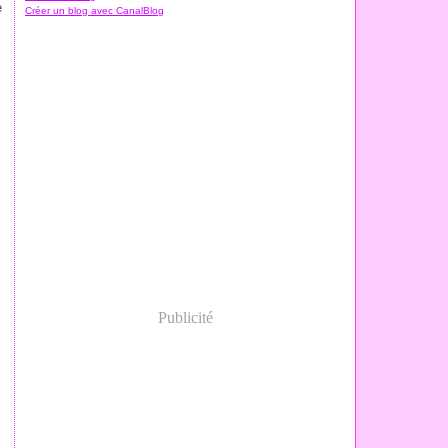
e
Créer un blog avec CanalBlog
v
Publicité