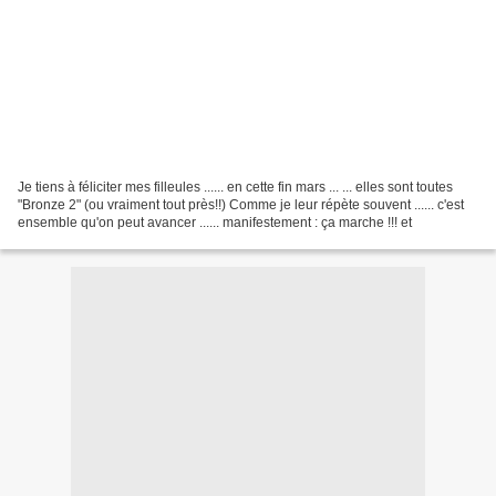
Je tiens à féliciter mes filleules ...... en cette fin mars ... ... elles sont toutes
"Bronze 2" (ou vraiment tout près!!) Comme je leur répète souvent ...... c'est
ensemble qu'on peut avancer ...... manifestement : ça marche !!! et