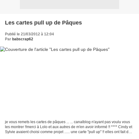
Les cartes pull up de Pâques
Publié le 21/03/2012 à 12:04
Par
babscrap62
je vous remets les cartes de pâques ... ... canalblog n'ayant pas voulu vous
les montrer !!merci à Lolo et aux autres de m'en avoir informé !! **** Cindy et
Sylvie avaient choisi comme projet ...... une carte "pull up" !! elles ont fait de
bien belles...