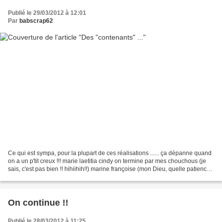
Publié le 29/03/2012 à 12:01
Par
babscrap62
Ce qui est sympa, pour la plupart de ces réalisations ...... ça dépanne quand
on a un p'tit creux !!! marie laetitia cindy on termine par mes chouchous (je
sais, c'est pas bien !! hihiihih!!) marine françoise (mon Dieu, quelle patience
!!) et mon big...
On continue !!
Publié le 28/03/2012 à 11:25