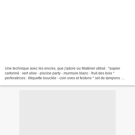
Une technique avec les encres, que j'adore ou Matériel utilisé : *papier
cartonné : vert olive - piscine party - murmure blanc - fruit des bois *
perforatrices : étiquette bouclée - coin oves et festons * set de tampons :
notes parfaites - carte 1 : everything...