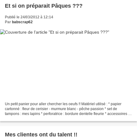
Et si on préparait Pâques ???
Publié le 24/03/2012 à 12:14
Par
babscrap62
Un petit panier pour aller chercher les oeufs !! Matériel utilisé : * papier
cartonné : fleur de cerisier - murmure blanc - pêche passion * set de
tampons : mes lapins * perforatrice : bordure dentelle fleurie * accessoires :
feutres - attaches parisiennes...
Mes clientes ont du talent !!