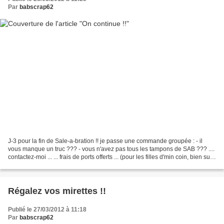
Par
babscrap62
J-3 pour la fin de Sale-a-bration !! je passe une commande groupée : - il
vous manque un truc ??? - vous n'avez pas tous les tampons de SAB ??? ....
contactez-moi ... ... frais de ports offerts ... (pour les filles d'min coin, bien sur
!!)****** Les réalisations...
Régalez vos mirettes !!
Publié le 27/03/2012 à 11:18
Par
babscrap62