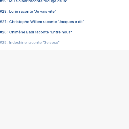
#29 : MC Solaar raconte "Bouge de là"
28 : Lorie raconte "Je vais vite"
#27 : Christophe Willem raconte "Jacques a dit"
#26 : Chimène Badi raconte "Entre nous"
#25 : Indochine raconte "3e sexe"
#24 : Zaho raconte "C'est chelou"
#23 : Patrick Bruel raconte "Au café des délices"
#22 : Kyo raconte "Le chemin"
#21 : Nolwenn Leroy raconte "Cassé"
#20 : Patrick Hernandez raconte "Born to be alive"
#19 : Lorie raconte "Près de moi"
#18 : Michael Jones raconte "A nos actes manqués" (avec Jean-Jacque
#17 : Khaled raconte "Aïcha"