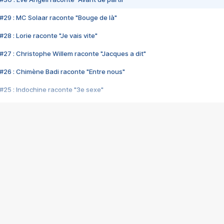
#29 : MC Solaar raconte "Bouge de là"
28 : Lorie raconte "Je vais vite"
#27 : Christophe Willem raconte "Jacques a dit"
#26 : Chimène Badi raconte "Entre nous"
#25 : Indochine raconte "3e sexe"
#24 : Zaho raconte "C'est chelou"
#23 : Patrick Bruel raconte "Au café des délices"
#22 : Kyo raconte "Le chemin"
#21 : Nolwenn Leroy raconte "Cassé"
#20 : Patrick Hernandez raconte "Born to be alive"
#19 : Lorie raconte "Près de moi"
#18 : Michael Jones raconte "A nos actes manqués" (avec Jean-Jacque