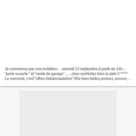
Je commence par une invitation ... samedi 13 septembre à partir de 14h ...
"porte ouverte " et "vente de garage" ...... chez moiNotez bien la date !! *****
Le mercredi, c'est "offres hebdomadaires" !!De bien belles promos, encore,
cette semaine !!1/ des...