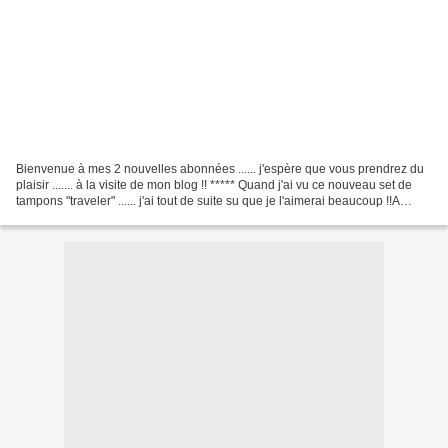
Bienvenue à mes 2 nouvelles abonnées ...... j'espère que vous prendrez du
plaisir ....... à la visite de mon blog !! ***** Quand j'ai vu ce nouveau set de
tampons "traveler" ...... j'ai tout de suite su que je l'aimerai beaucoup !!A
peine déballé : tout...