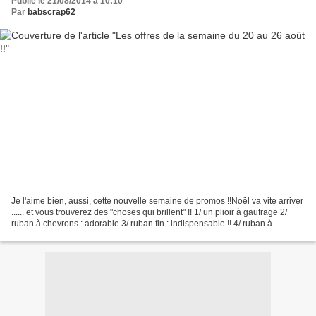
Publié le 21/08/2014 à 10:10
Par
babscrap62
Je l'aime bien, aussi, cette nouvelle semaine de promos !!Noël va vite arriver
...... et vous trouverez des "choses qui brillent" !! 1/ un plioir à gaufrage 2/
ruban à chevrons : adorable 3/ ruban fin : indispensable !! 4/ ruban à
chevron doré : juste...