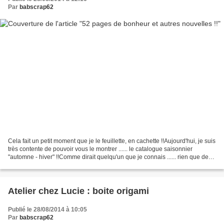
Par
babscrap62
Cela fait un petit moment que je le feuillette, en cachette !!Aujourd'hui, je suis
très contente de pouvoir vous le montrer ...... le catalogue saisonnier
"automne - hiver" !!Comme dirait quelqu'un que je connais ...... rien que des
choses "très moches"...
Atelier chez Lucie : boite origami
Publié le 28/08/2014 à 10:05
Par
babscrap62