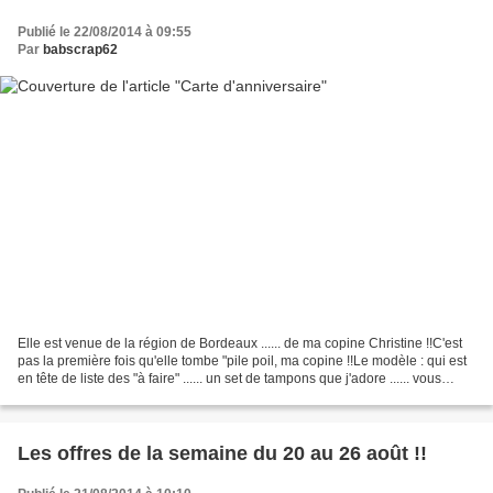
Publié le 22/08/2014 à 09:55
Par
babscrap62
Elle est venue de la région de Bordeaux ...... de ma copine Christine !!C'est
pas la première fois qu'elle tombe "pile poil, ma copine !!Le modèle : qui est
en tête de liste des "à faire" ...... un set de tampons que j'adore ...... vous
l'aimerez aussi,...
Les offres de la semaine du 20 au 26 août !!