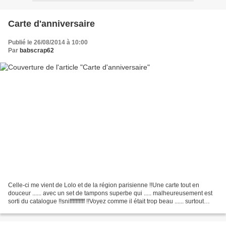
Carte d'anniversaire
Publié le 26/08/2014 à 10:00
Par
babscrap62
Celle-ci me vient de Lolo et de la région parisienne !!Une carte tout en
douceur ...... avec un set de tampons superbe qui ..... malheureusement est
sorti du catalogue !!sniffffffffff !!Voyez comme il était trop beau ...... surtout
travaillé comme l'a...