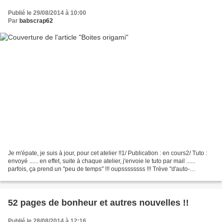
Publié le 29/08/2014 à 10:00
Par
babscrap62
Je m'épate, je suis à jour, pour cet atelier !!1/ Publication : en cours2/ Tuto :
envoyé ...... en effet, suite à chaque atelier, j'envoie le tuto par mail ......
parfois, ça prend un "peu de temps" !!! oupssssssss !!! Trève "d'auto-
satisfaction - confession"...
52 pages de bonheur et autres nouvelles !!
Publié le 28/08/2014 à 12:16