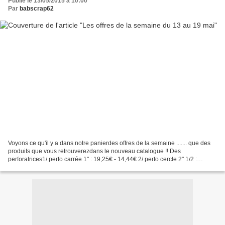
Publié le 13/05/2015 à 10:00
Par
babscrap62
Voyons ce qu'il y a dans notre panierdes offres de la semaine ....... que des
produits que vous retrouverezdans le nouveau catalogue !! Des
perforatrices1/ perfo carrée 1" : 19,25€ - 14,44€ 2/ perfo cercle 2" 1/2 :
20,95€ - 15,71€ (c'est la plus grande)...