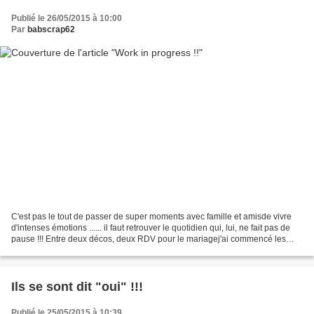
Publié le 26/05/2015 à 10:00
Par
babscrap62
C'est pas le tout de passer de super moments avec famille et amisde vivre
d'intenses émotions ...... il faut retrouver le quotidien qui, lui, ne fait pas de
pause !!! Entre deux décos, deux RDV pour le mariagej'ai commencé les
swaps pour samedi 30 mai(on...
Ils se sont dit "oui" !!!
Publié le 25/05/2015 à 10:39