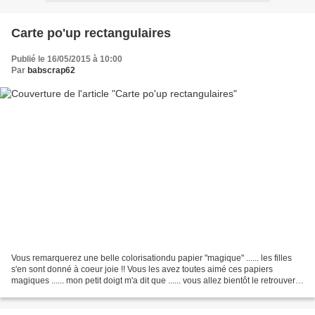
Carte po'up rectangulaires
Publié le 16/05/2015 à 10:00
Par
babscrap62
Vous remarquerez une belle colorisationdu papier "magique" ...... les filles
s'en sont donné à coeur joie !! Vous les avez toutes aimé ces papiers
magiques ...... mon petit doigt m'a dit que ...... vous allez bientôt le retrouver !!
(bon d'accord, mon...