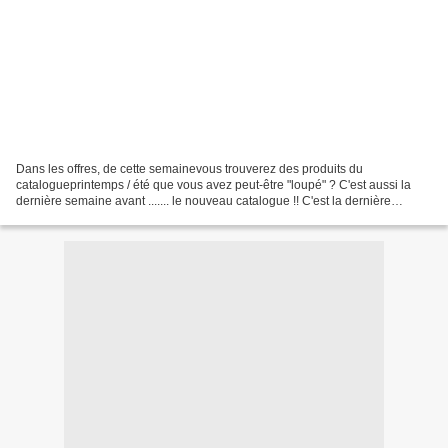
Dans les offres, de cette semainevous trouverez des produits du
catalogueprintemps / été que vous avez peut-être "loupé" ? C'est aussi la
dernière semaine avant ....... le nouveau catalogue !! C'est la dernière
semaine pour profiterdes anciens prix !!Les...