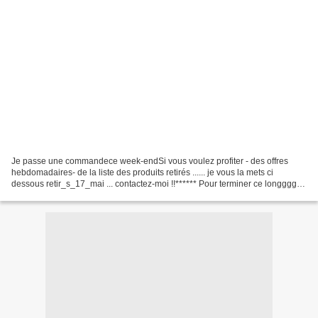
Je passe une commandece week-endSi vous voulez profiter - des offres
hebdomadaires- de la liste des produits retirés ...... je vous la mets ci
dessous retir_s_17_mai ... contactez-moi !!****** Pour terminer ce longggg ...
week-endje voudrais répondre...