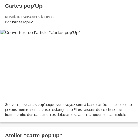
Cartes pop'Up
Publié le 15/05/2015 à 10:00
Par
babscrap62
Souvent, les cartes pop'upque vous voyez sont à base carrée ...... celles que
je vous montre sont à base rectangulaire !!Les raisons de ce choix :- une
bonne partie des participantes débutantesavaient craquer sur ce modèle-
les scrapeuses confirmées avait...
Atelier "carte pop'up"