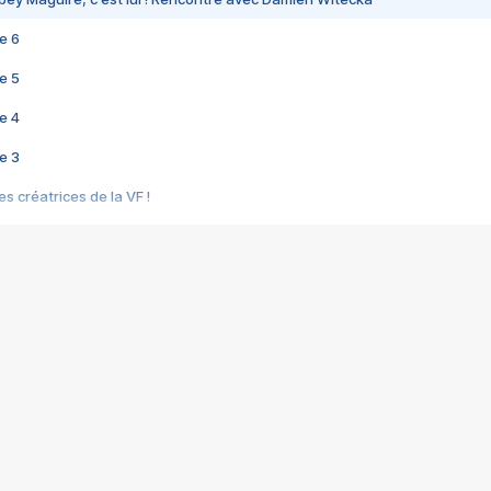
e 6
e 5
e 4
e 3
s créatrices de la VF !
e 2
e 1
e Mektoub My Love arrive enfin ! Rencontre avec Shaïn Boumedine et Sal
i : après Toni en famille
elle réalise le bouleversant Dites lui que je l'aime
ais ! Rencontre autour de Vie privée de Rebecca Zlotowski
 de Marguerite, Grave... Rencontre avec Ella Rumpf