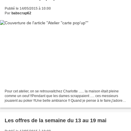
Publié le 14/05/2015 à 10:00
Par
babscrap62
Pour cet atelier, on se retrouvaitchez Charlotte ...... la maison était pleine
comme un oeuf !!Pendant que les dames scrappaient ..... ces messieurs
jouaient au poker !!Une belle ambiance !! Quand je pense à le faire,j'adore
prendre une photo du début...
Les offres de la semaine du 13 au 19 mai