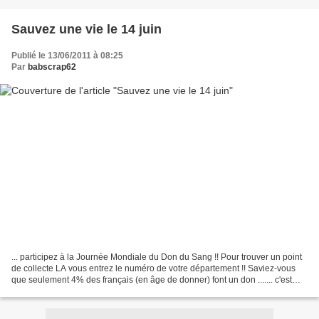
Sauvez une vie le 14 juin
Publié le 13/06/2011 à 08:25
Par
babscrap62
... participez à la Journée Mondiale du Don du Sang !! Pour trouver un point
de collecte LA vous entrez le numéro de votre département !! Saviez-vous
que seulement 4% des français (en âge de donner) font un don ....... c'est
peu !!!!! Mobilisons-nous...