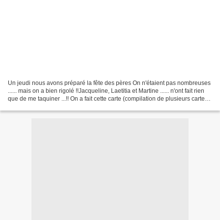
Un jeudi nous avons préparé la fête des pères On n'étaient pas nombreuses
...... mais on a bien rigolé !!Jacqueline, Laetitia et Martine ...... n'ont fait rien
que de me taquiner ...!! On a fait cette carte (compilation de plusieurs cartes
vues sur des...