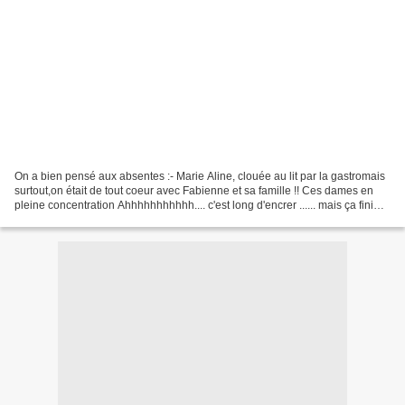
On a bien pensé aux absentes :- Marie Aline, clouée au lit par la gastromais
surtout,on était de tout coeur avec Fabienne et sa famille !! Ces dames en
pleine concentration Ahhhhhhhhhhh.... c'est long d'encrer ...... mais ça fini
tellement bien un projet...