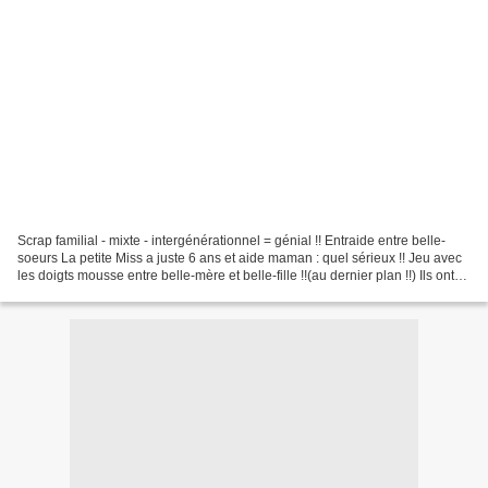
Scrap familial - mixte - intergénérationnel = génial !! Entraide entre belle-
soeurs La petite Miss a juste 6 ans et aide maman : quel sérieux !! Jeu avec
les doigts mousse entre belle-mère et belle-fille !!(au dernier plan !!) Ils ont
réalisé la carte...