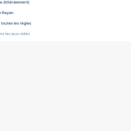
e (littéralement)
im Rayan
 toutes les règles
s les jeux vidéo
us choquant de Rockstar ? - Le scandale BULLY
e plus moche de Steam
du RÊVE tourne au CAUCHEMAR
pendant 8 heures
it… à tort
umiliés par un jeu vidéo
ire - Final Fantasy 8
ti un empire - Age of Empires
story DOFUS