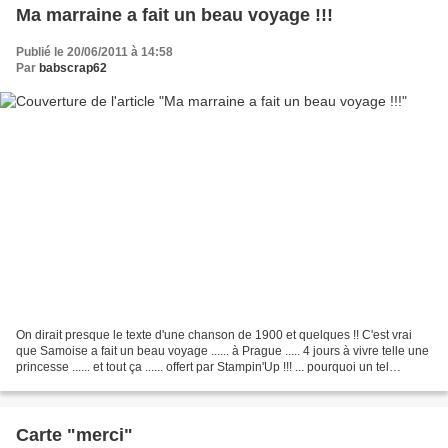
Ma marraine a fait un beau voyage !!!
Publié le 20/06/2011 à 14:58
Par
babscrap62
On dirait presque le texte d'une chanson de 1900 et quelques !! C'est vrai
que Samoise a fait un beau voyage ...... à Prague ..... 4 jours à vivre telle une
princesse ...... et tout ça ...... offert par Stampin'Up !!! ... pourquoi un tel
cadeau ?? ..........
Carte "merci"