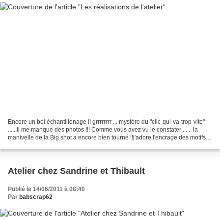
Encore un bel échantillonage !! grrrrrrrr ... mystère du "clic-qui-va-trop-vite"
......il me manque des photos !!! Comme vous avez vu le constater ...... la
manivelle de la Big shot a encore bien tourné !!j'adore l'encrage des motifs
embossés (ou gauffrés...
Atelier chez Sandrine et Thibault
Publié le 14/06/2011 à 08:40
Par
babscrap62