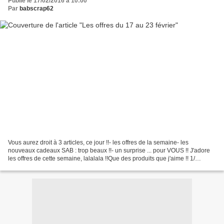
Publié le 17/02/2016 à 10:00
Par
babscrap62
Vous aurez droit à 3 articles, ce jour !!- les offres de la semaine- les
nouveaux cadeaux SAB : trop beaux !!- un surprise ... pour VOUS !! J'adore
les offres de cette semaine, lalalala !!Que des produits que j'aime !! 1/
framelits "ours" 140275 - 33€...