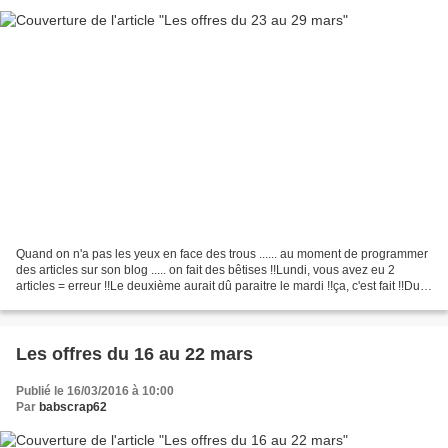
Quand on n'a pas les yeux en face des trous ...... au moment de programmer
des articles sur son blog ..... on fait des bêtises !!Lundi, vous avez eu 2
articles = erreur !!Le deuxième aurait dû paraitre le mardi !!ça, c'est fait !!Du
coup, je n'en ai pas...
Les offres du 16 au 22 mars
Publié le 16/03/2016 à 10:00
Par
babscrap62