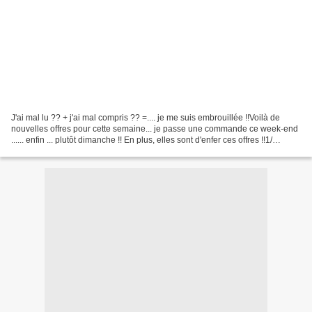
J'ai mal lu ?? + j'ai mal compris ?? =.... je me suis embrouillée !!Voilà de
nouvelles offres pour cette semaine... je passe une commande ce week-end
...... enfin ... plutôt dimanche !! En plus, elles sont d'enfer ces offres !!1/
perforatrice carré 1"...