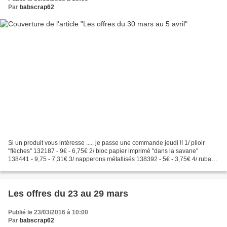
Par
babscrap62
Si un produit vous intéresse ..... je passe une commande jeudi !! 1/ plioir
"flèches" 132187 - 9€ - 6,75€ 2/ bloc papier imprimé "dans la savane"
138441 - 9,75 - 7,31€ 3/ napperons métallisés 138392 - 5€ - 3,75€ 4/ ruban
adhésif à motifs 138382 - 9,75€...
Les offres du 23 au 29 mars
Publié le 23/03/2016 à 10:00
Par
babscrap62