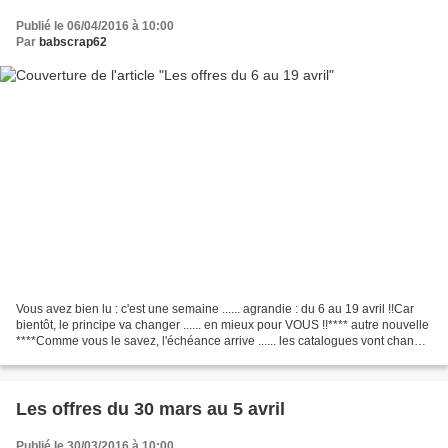
Publié le 06/04/2016 à 10:00
Par
babscrap62
Vous avez bien lu : c'est une semaine ...... agrandie : du 6 au 19 avril !!Car
bientôt, le principe va changer ...... en mieux pour VOUS !!**** autre nouvelle
****Comme vous le savez, l'échéance arrive ...... les catalogues vont changer
!!Mon conseil...
Les offres du 30 mars au 5 avril
Publié le 30/03/2016 à 10:00