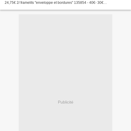
24,75€ 2/ framelits "enveloppe et bordures" 135854 - 40€- 30€
L'indispensable planche du simply scored .........
Publicité