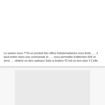
Le saviez-vous ??Si un produit des offres hebdomadaires vous tente ...... il
peut entrer dans une commande et ...... vous permettre d'atteindre 60€ et
ainsi ..... obtenir un des cadeaux Sale-a-bration !!C'est un bon plan !! Cette
semaine, il y en a pour...