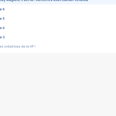
e 6
e 5
e 4
e 3
s créatrices de la VF !
e 2
e 1
e Mektoub My Love arrive enfin ! Rencontre avec Shaïn Boumedine et Sal
i : après Toni en famille
elle réalise le bouleversant Dites lui que je l'aime
ais ! Rencontre autour de Vie privée de Rebecca Zlotowski
 de Marguerite, Grave... Rencontre avec Ella Rumpf