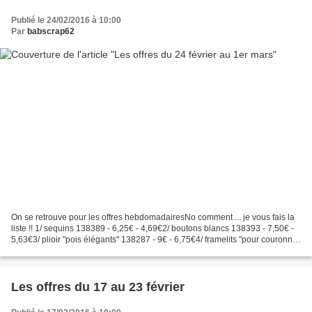
Publié le 24/02/2016 à 10:00
Par
babscrap62
On se retrouve pour les offres hebdomadairesNo comment ... je vous fais la
liste !! 1/ sequins 138389 - 6,25€ - 4,69€2/ boutons blancs 138393 - 7,50€ -
5,63€3/ plioir "pois élégants" 138287 - 9€ - 6,75€4/ framelits "pour couronner
Noël 135851 - 30€ -...
Les offres du 17 au 23 février