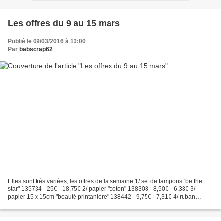
Les offres du 9 au 15 mars
Publié le 09/03/2016 à 10:00
Par
babscrap62
Elles sont très variées, les offres de la semaine 1/ set de tampons "be the
star" 135734 - 25€ - 18,75€ 2/ papier "coton" 138308 - 8,50€ - 6,38€ 3/
papier 15 x 15cm "beauté printanière" 138442 - 9,75€ - 7,31€ 4/ ruban
argent 5/8" 134548 - 8,50€ - 6,38€...