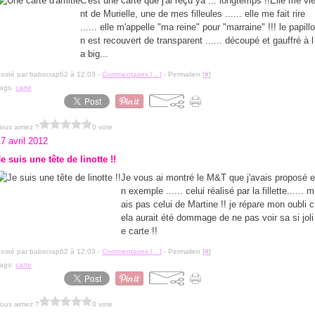
C'est une carte que j'ai reçu ya ... longtemps !!Elle me vi
nt de Murielle, une de mes filleules ...... elle me fait rire
...... elle m'appelle "ma reine" pour "marraine" !!! le papill
n est recouvert de transparent ...... découpé et gauffré à l
a big...
osté par babscrap62 à 12:03 -
Commentaires [
…
]
- Permalien [
#
]
ags:
carte
ous aimez ?
0 vote
7 avril 2012
e suis une tête de linotte !!
Je vous ai montré le M&T que j'avais proposé 
n exemple ...... celui réalisé par la fillette...... m
ais pas celui de Martine !! je répare mon oubli c
ela aurait été dommage de ne pas voir sa si joli
e carte !!
osté par babscrap62 à 12:03 -
Commentaires [
…
]
- Permalien [
#
]
ags:
carte
ous aimez ?
0 vote