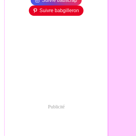
Suivre babscrap
Suivre babgilleron
Publicité