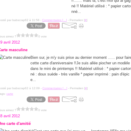
!!....... mais là, c'est moi qui ai gag
né !! Matériel utilisé : * papier carto
nné...
osté par babscrap62 à 11:56 -
Commentaires [
…
]
- Permalien [
#
]
ous aimez ?
0 vote
9 avril 2012
Carte masculine
Bien sur, je m'y suis prise au dernier moment ...... pour fair
cette carte d'anniversaire !!Je suis allée piocher un modèle
dans le mini de printemps !! Matériel utilisé : * papier carto
né : doux suède - très vanille * papier imprimé : pain d'épic
e...
osté par babscrap62 à 12:09 -
Commentaires [
…
]
- Permalien [
#
]
ags:
carte
ous aimez ?
0 vote
8 avril 2012
Une carte d'amitié