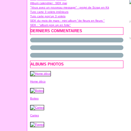
Album calendrier : SEK mai
"Vous avez un nouveau message" : projet de Scrap en Kit
Tuto carte 3 volets intérieurs
Tuto carte pop'up 3 volets
SEK du mois de mars : mini album "de fleurs en fleurs "
P
SEK : "album pop up en folie"
DERNIERS COMMENTAIRES
V
ALBUMS PHOTOS
Home déco
Boites
Cartes