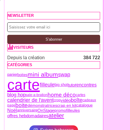
e
o
NEWSLETTER
VISITEURS
Depuis la création
384 722
CATÉGORIES
e
mini album
swap
boites
panier
carte
filleule
tuto
rencontres
big shot
home déco
blog hop
sale-a-bration
cartes
boîte
calendrier de l'avent
vidéo
crop
cadeaux
boite
démonstratrice
scrap en kit
page
catalogue
Noël
OnStage
promo
anniversaire
filleules
atelier
offres hebdomadaires