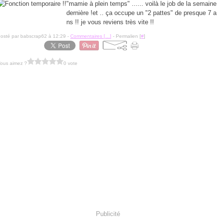
"mamie à plein temps" ...... voilà le job de la semaine
dernière !et .. ça occupe un "2 pattes" de presque 7 a
ns !! je vous reviens très vite !!
osté par babscrap62 à 12:29 -
Commentaires [
…
]
- Permalien [
#
]
ous aimez ?
0 vote
Publicité