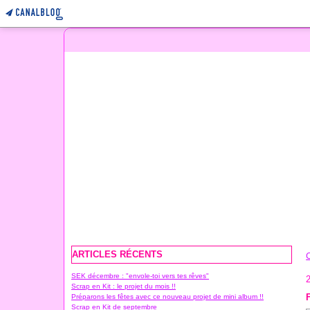
ARTICLES RÉCENTS
SEK décembre : "envole-toi vers tes rêves"
2
Scrap en Kit : le projet du mois !!
Préparons les fêtes avec ce nouveau projet de mini album !!
Scrap en Kit de septembre