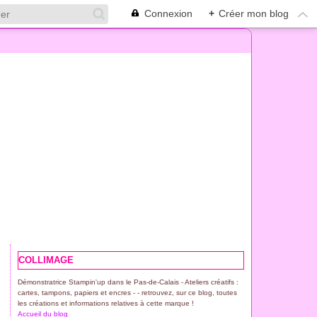
Connexion
+
Créer mon blog
COLLIMAGE
Démonstratrice Stampin'up dans le Pas-de-Calais - Ateliers créatifs :
cartes, tampons, papiers et encres - - retrouvez, sur ce blog, toutes
les créations et informations relatives à cette marque !
Accueil du blog