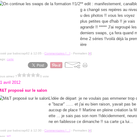
** edit : manifestement, canalbl
g a changé ses repères au nive
u des photos !! vous les voyez
plus petites que d'hab !! je vais
agrandir !! ***** J'ai regroupé les
derniers swaps, ça fera quand 
ême 2 séries !!voilà déjà la pre
ière
osté par babscrap62 à 12:05 -
Commentaires [
…
]
- Permalien [
#
]
ags:
carte
ous aimez ?
0 vote
1 avril 2012
M&T proposé sur le salon
L'idée de départ :je ne voulais pas emmener trop 
e "bazar" ...... et j'ai eu bien raison, yavait pas be
aucoup de place !! Martine en pleine création la fil
ette ... je sais pas son nom !!décidemment, neur
ne en faiblesse ce dimanche !! sa carte ça lui...
osté par babscrap62 à 12:30 -
Commentaires [
…
]
- Permalien [
#
]
ags:
MT