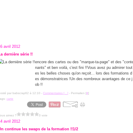
6 avril 2012
a dernière série !!
encore des cartes ou des "marque-ta-page" et des "cont
nants" et ben voilà, c'est fini !!Vous avez pu admirer tout
es les belles choses qu'on reçoit... lors des formations d
es démonstratrices !Un des nombreux avantages de ce j
ob !!
osté par babscrap62 à 12:10 -
Commentaires [
…
]
- Permalien [
#
]
ags:
carte
ous aimez ?
0 vote
4 avril 2012
On continue les swaps de la formation !!1/2