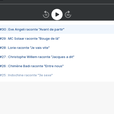
#30 : Eve Angeli raconte "Avant de partir"
#29 : MC Solaar raconte "Bouge de là"
28 : Lorie raconte "Je vais vite"
#27 : Christophe Willem raconte "Jacques a dit"
#26 : Chimène Badi raconte "Entre nous"
#25 : Indochine raconte "3e sexe"
#24 : Zaho raconte "C'est chelou"
#23 : Patrick Bruel raconte "Au café des délices"
#22 : Kyo raconte "Le chemin"
#21 : Nolwenn Leroy raconte "Cassé"