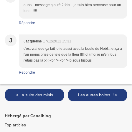
oups... message ajouté 2 fois... je suis bien nerveuse pour un
lundi !!!!!
Répondre
J
Jacqueline
17/12/2012 15:31
c'est vrai que ça fait jolie aussi avec la boule de Noël... et ça a
l'air moins prise de tête que la fleur !!!! lol (moi je m'en fous,
j'étais pas là :-) )<br /> <br /> bisous bisous
Répondre
< La suite des minis
Les autres boites !! >
Hébergé par Canalblog
Top articles