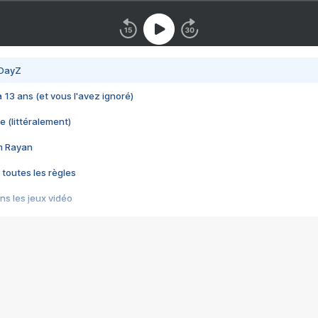
 DayZ
 a 13 ans (et vous l'avez ignoré)
e (littéralement)
im Rayan
 toutes les règles
s les jeux vidéo
us choquant de Rockstar ? - Le scandale BULLY
e plus moche de Steam
du RÊVE tourne au CAUCHEMAR
pendant 8 heures